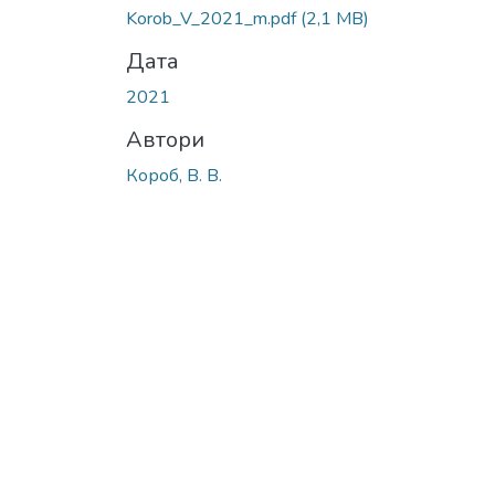
Korob_V_2021_m.pdf
(2,1 MB)
Дата
2021
Автори
Короб, В. В.