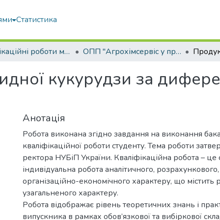
ями
Статистика
Кваліфікаційні роботи магістрів
ОПП "Агрохімсервіс у прецизійному агровиробництві"
ридної кукурудзи за дифер
Анотація
Робота виконана згідно завдання на виконання бак
кваліфікаційної роботи студенту. Тема роботи затв
ректора НУБіП України. Кваліфікаційна робота – це 
індивідуальна робота аналітичного, розрахункового,
організаційно-економічного характеру, що містить 
узагальненого характеру.
Робота відображає рівень теоретичних знань і пра
випускника в рамках обов’язкової та вибіркової скл