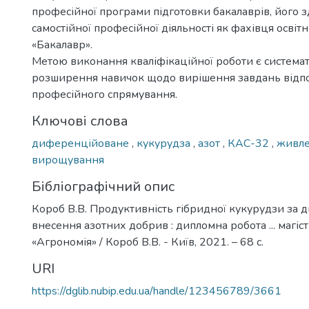
професійної програми підготовки бакалаврів, його з
самостійної професійної діяльності як фахівця освіт
«Бакалавр».
Метою виконання кваліфікаційної роботи є системат
розширення навичок щодо вирішення завдань відп
професійного спрямування.
Ключові слова
диференційоване
,
кукурудза
,
азот
,
КАС-32
,
живл
вирощування
Бібліографічний опис
Короб В.В. Продуктивність гібридної кукурудзи за
внесення азотних добрив : дипломна робота ... магіст
«Агрономія» / Короб В.В. - Київ, 2021. – 68 с.
URI
https://dglib.nubip.edu.ua/handle/123456789/3661