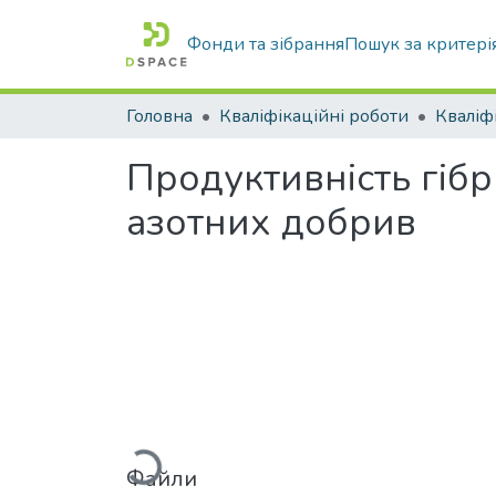
Фонди та зібрання
Пошук за критері
Головна
Кваліфікаційні роботи
Продуктивність гіб
азотних добрив
Вантажиться...
Файли