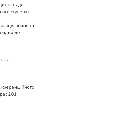
датність до
нього ступеню
изація знань та
овідно до
ення
,
 диференційного
ра : 201