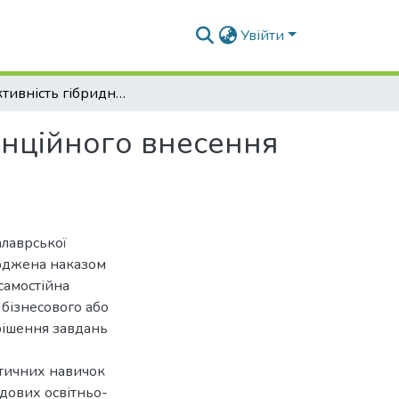
Увійти
Продуктивність гібридної кукурудзи за диференційного внесення азотних добрив
енційного внесення
алаврської
ерджена наказом
самостійна
 бізнесового або
рішення завдань
ктичних навичок
адових освітньо-