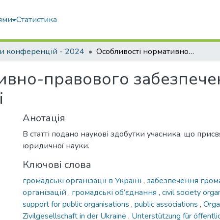
ями
Статистика
и конференцій - 2024
Особливості нормативно-правового забезпечення громадських організацій в Україні
ивно-правового забезпече
і
Анотація
В статті подано наукові здобутки учасника, що прис
юридичної науки.
Ключові слова
громадські організації в Україні
,
забезпечення гром
організацій
,
громадські об’єднання
,
civil society org
support for public organisations
,
public associations
,
Orga
Zivilgesellschaft in der Ukraine
,
Unterstützung für öffentl