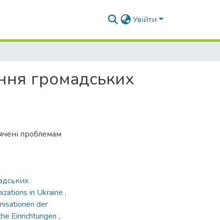
Увійти
ння громадських
вячені проблемам
адських
anizations in Ukraine
,
nisationen der
iche Einrichtungen
,