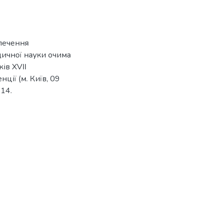
зпечення
дичної науки очима
ів ХVІI
ції (м. Київ, 09
114.