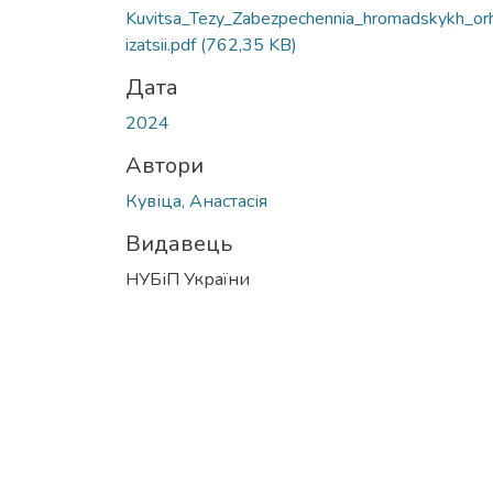
Kuvitsa_Tezy_Zabezpechennia_hromadskykh_or
izatsii.pdf
(762,35 KB)
Дата
2024
Автори
Кувіца, Анастасія
Видавець
НУБіП України