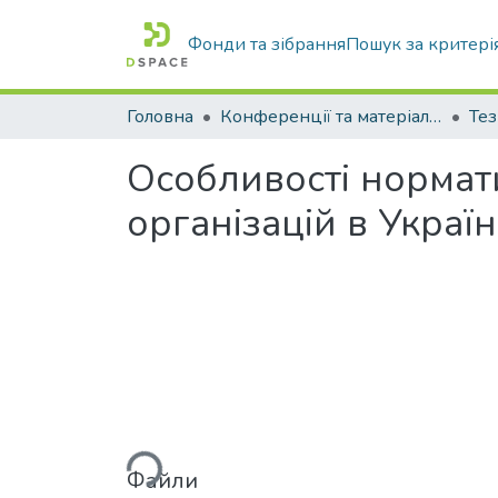
Фонди та зібрання
Пошук за критері
Головна
Конференції та матеріали конференцій
Тез
Особливості нормат
організацій в Україн
Вантажиться...
Файли