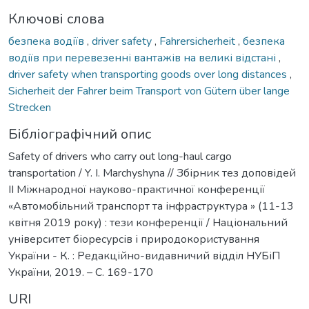
Ключові слова
безпека водіїв
,
driver safety
,
Fahrersicherheit
,
безпека
водіїв при перевезенні вантажів на великі відстані
,
driver safety when transporting goods over long distances
,
Sicherheit der Fahrer beim Transport von Gütern über lange
Strecken
Бібліографічний опис
Safety of drivers who carry out long-haul cargo
transportation / Y. I. Мarchyshyna // Збірник тез доповідей
ІІ Міжнародної науково-практичної конференції
«Автомобільний транспорт та інфраструктура » (11-13
квітня 2019 року) : тези конференції / Національний
університет біоресурсів і природокористування
України - К. : Редакційно-видавничий відділ НУБіП
України, 2019. – C. 169-170
URI