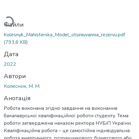
ажиться...
Файли
Kolesnyk_Мahisterska_Model_otsiniuvannia_rezervu.pdf
(793,6 KB)
Дата
2022
Автори
Колесник, М. М.
Анотація
Робота виконана згідно завдання на виконання
бакалаврської кваліфікаційної роботи студенту. Тема
роботи затверджена наказом ректора НУБіП України.
Кваліфікаційна робота – це самостійна індивідуальна
робота аналітичного, розрахункового, бізнесового або