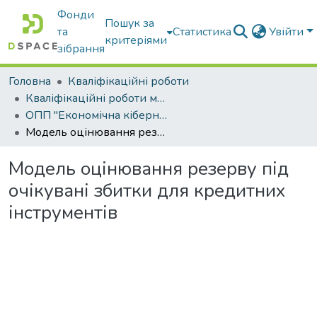
Фонди
Пошук за
та
Статистика
Увійти
критеріями
зібрання
Головна
Кваліфікаційні роботи
Кваліфікаційні роботи магістрів
ОПП "Економічна кібернетика"
Модель оцінювання резерву під очікувані збитки для кредитних інструментів
Модель оцінювання резерву під
очікувані збитки для кредитних
інструментів