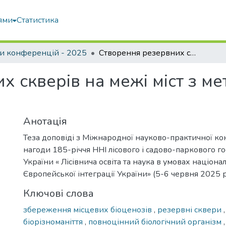
ями
Статистика
и конференцій - 2025
Створення резервних скверів на межі міст з метою збереження біорізноманіття
х скверів на межі міст з 
Анотація
Теза доповіді з Міжнародної науково-практичної ко
нагоди 185-річчя ННІ лісового і садово-паркового г
України « Лісівнича освіта та наука в умовах націона
Європейської інтеграції України» (5-6 червня 2025 
Ключові слова
збереження місцевих біоценозів
,
резервні сквери
біорізноманіття
,
повноцінний біологічний організм