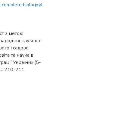
a complete biological
ст з метою
жнародної науково-
ого і садово-
віта та наука в
рації України» (5-
 С. 210-211.