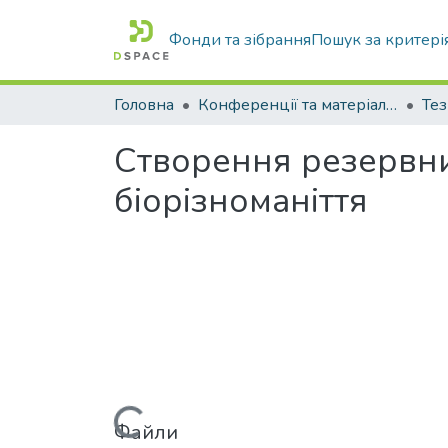
Фонди та зібрання
Пошук за критері
Головна
Конференції та матеріали конференцій
Тез
Створення резервни
біорізноманіття
Файли