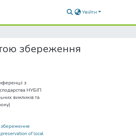
Увійти
метою збереження
нференції з
осподарства НУБІП
льних викликів та
року)
,
збереження
,
preservation of local