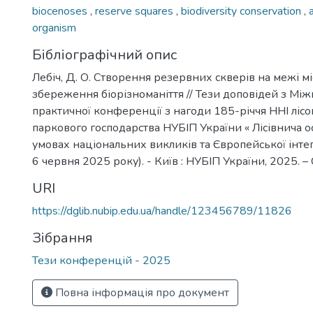
biocenoses
,
reserve squares
,
biodiversity conservation
,
organism
Бібліографічний опис
Лебіч, Д. О. Створення резервних скверів на межі мі
збереження біорізноманіття // Тези доповідей з Мі
практичної конференції з нагоди 185-річчя ННІ лісов
паркового господарства НУБІП України « Лісівнича ос
умовах національних викликів та Європейської інтег
6 червня 2025 року). - Київ : НУБІП України, 2025. –
URI
https://dglib.nubip.edu.ua/handle/123456789/11826
Зібрання
Тези конференцій - 2025
Повна інформація про документ