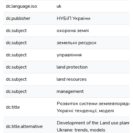
dc.language.iso
uk
dc.publisher
НУБіП України
dc.subject
охорона землі
dc.subject
земельні ресурси
dc.subject
управління
dc.subject
land protection
dc.subject
land resources
dc.subject
management
Розвиток системи землевпорядку
dc.title
Україні: тенденції, моделі
Development of the Land use planni
dc.title.alternative
Ukraine: trends, models