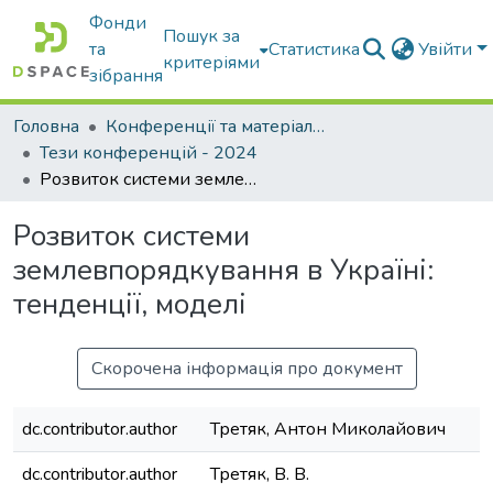
Фонди
Пошук за
та
Статистика
Увійти
критеріями
зібрання
Головна
Конференції та матеріали конференцій
Тези конференцій - 2024
Розвиток системи землевпорядкування в Україні: тенденції, моделі
Розвиток системи
землевпорядкування в Україні:
тенденції, моделі
Скорочена інформація про документ
dc.contributor.author
Третяк, Антон Миколайович
dc.contributor.author
Третяк, В. В.