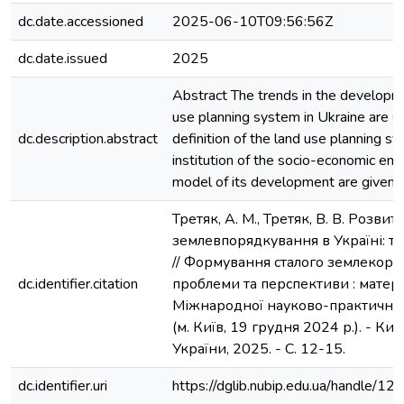
dc.date.accessioned
2025-06-10T09:56:56Z
dc.date.issued
2025
Abstract The trends in the developm
use planning system in Ukraine are s
dc.description.abstract
definition of the land use planning s
institution of the socio-economic en
model of its development are given.
Третяк, А. М., Третяк, В. В. Розви
землевпорядкування в Україні: те
// Формування сталого землекори
dc.identifier.citation
проблеми та перспективи : матері
Міжнародної науково-практично
(м. Київ, 19 грудня 2024 р.). - Киї
України, 2025. - С. 12-15.
dc.identifier.uri
https://dglib.nubip.edu.ua/handle