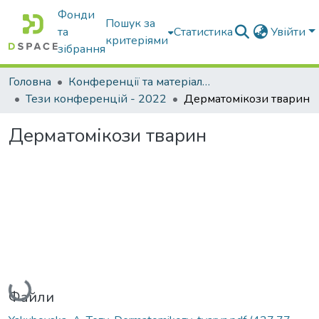
Фонди
Пошук за
та
Статистика
Увійти
критеріями
зібрання
Головна
Конференції та матеріали конференцій
Тези конференцій - 2022
Дерматомікози тварин
Дерматомікози тварин
Вантажиться...
Файли