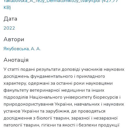
Yakubovska_A_Tezy_Dermatomikozy_tvaryn.pdf
(427,77
KB)
Дата
2022
Автори
Якубовська, А. А.
Анотація
У статті подані результати доповіді учасників наукових
досліджень фундаментального і прикладного
характеру, одержані за останні роки науковцями
факультету ветеринарної медицини та інших
підрозділів Національного університету біоресурсів і
природокористування України, навчальних і наукових
установ України та зарубіжжя, де проводяться
дослідження з біології тварин, заразної і незаразної
патології тварин, гігієни та якості і безпеки продукції