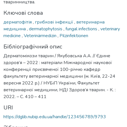
тваринництва.
Ключові слова
дерматофітія
,
грибкові інфекції
,
ветеринарна
медицина
,
dermatophytosis
,
fungal infections
,
veterinary
medicine
,
Veterinärmedizin
,
Pilzinfektionen
Бібліографічний опис
Дерматомікози тварин / Якубовська А.А. // Єдине
здоров’я – 2022 : матеріали Міжнародної наукової
конференції присвяченої 100-річчю кафедр
факультету ветеринарної медицини (м. Київ, 22-24
вересня 2022 р.) / НУБіП України, Факультет
ветеринарної медицини, НДІ Здоров’я тварин. - К. :
2022. – С. 410 – 411
URI
https://dglib.nubip.edu.ua/handle/123456789/9793