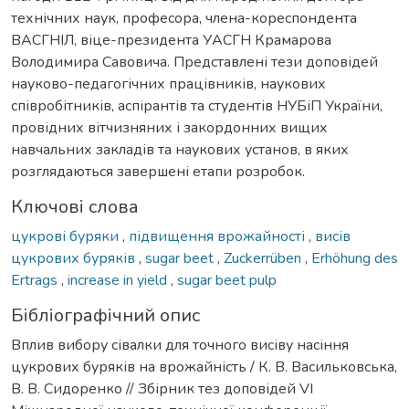
технічних наук, професора, члена-кореспондента
ВАСГНІЛ, віце-президента УАСГН Крамарова
Володимира Савовича. Представлені тези доповідей
науково-педагогічних працівників, наукових
співробітників, аспірантів та студентів НУБіП України,
провідних вітчизняних і закордонних вищих
навчальних закладів та наукових установ, в яких
розглядаються завершені етапи розробок.
Ключові слова
цукрові буряки
,
підвищення врожайності
,
висів
цукрових буряків
,
sugar beet
,
Zuckerrüben
,
Erhöhung des
Ertrags
,
increase in yield
,
sugar beet pulp
Бібліографічний опис
Вплив вибору сівалки для точного висіву насіння
цукрових буряків на врожайність / К. В. Васильковська,
В. В. Сидоренко // Збірник тез доповідей VI