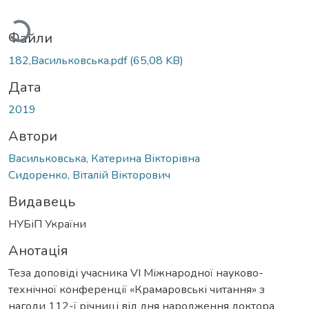
ажиться...
Файли
182,Васильковська.pdf
(65,08 KB)
Дата
2019
Автори
Васильковська, Катерина Вікторівна
Сидоренко, Віталій Вікторович
Видавець
НУБіП України
Анотація
Теза доповіді учасника VI Міжнародної науково-
технічної конференції «Крамаровські читання» з
нагоди 112-ї річниці від дня народження доктора