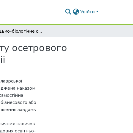
Увійти
Рибницько-біологічне обґрунтування до проекту осетрового господарства з вирощування товарної продукції
ту осетрового
ії
алаврської
ерджена наказом
самостійна
 бізнесового або
рішення завдань
ктичних навичок
адових освітньо-