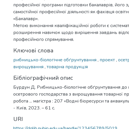
професійної програми підготовки бакалаврів, його з
самостійної професійної діяльності як фахівця освіт
«Бакалавр».
Метою виконання кваліфікаційної роботи є системат
розширення навичок щодо вирішення завдань відп
професійного спрямування.
Ключові слова
рибницько-біологічне обґрунтування
,
проект
,
осет
вирощування
,
товарна продукція
Бібліографічний опис
Бурдун Д. Рибницько-біологічне обґрунтування до 
осетрового господарства з вирощування товарної пр
робота ... магістра : 207 «Водні біоресурси та аквакул
- Київ, 2023. – 61 с.
URI
https://dglib.nubip.edu.ua/handle/123456789/5019