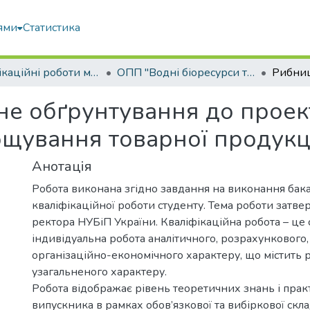
ями
Статистика
Кваліфікаційні роботи магістрів
ОПП "Водні біоресурси та аквакультура"
не обґрунтування до проек
ощування товарної продукц
Анотація
Робота виконана згідно завдання на виконання бак
кваліфікаційної роботи студенту. Тема роботи затв
ректора НУБіП України. Кваліфікаційна робота – це 
індивідуальна робота аналітичного, розрахункового,
організаційно-економічного характеру, що містить 
узагальненого характеру.
Робота відображає рівень теоретичних знань і пра
випускника в рамках обов’язкової та вибіркової скл