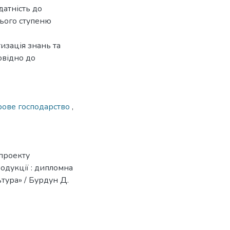
датність до
нього ступеню
изація знань та
овідно до
рове господарство
,
проекту
одукції : дипломна
ьтура» / Бурдун Д.