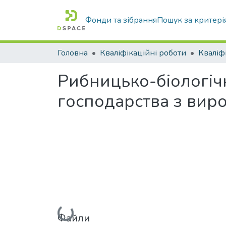
Фонди та зібрання
Пошук за критері
Головна
Кваліфікаційні роботи
Рибницько-біологіч
господарства з вир
Вантажиться...
Файли