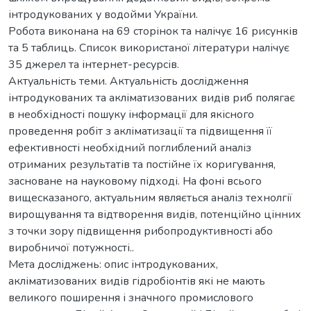
інтродукованих у водойми України.
Робота виконана на 69 сторінок та налічує 16 рисунків
та 5 таблиць. Список використаної літератури налічує
35 джерел та інтернет-ресурсів.
Актуальність теми. Актуальність дослідження
інтродукованих та акліматизованих видів риб полягає
в необхідності пошуку інформації для якісного
проведення робіт з акліматизації та підвищення її
ефективності необхідний поглиблений аналіз
отриманих результатів та постійне їх коригування,
засноване на науковому підході. На фоні всього
вищесказаного, актуальним являється аналіз технолгії
вирощування та відтворення видів, потенційно цінних
з точки зору підвищення рибопродуктивності або
виробничої потужності..
Мета досліджень: опис інтродукованих,
акліматизованих видів гідробіонтів які не мають
великого поширення і значного промислового