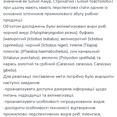
значення як Білий Амур, Строкатий і Білий товстолоби.І
при цьому мають мають перспективи стати одним із
основних істочників промислового збуту рибної
продукції.
Об’єктом досліджень були акліматизовані вири риб:
чорний амур (Mylopharyngodon piceus), буфало
(малоротий (Ictiobus bubalus), великоротий (Ictiobus
cyprinellus), чорний (Ictiobus niger), тіляпія (Tilapia),
піленгас ((Planiliza haematocheilus), сом канальний
(Ictalurus punctatus), веслоніс (Polyodon spathula) та
карась золотий та срібний (Carassius carassius, Carassius
gibelio).
Для реалізації поставлено мети потрібно було вирішити
наступні завдання:
-проаналізувати доступні джерела інформації щодо
питань індродукції та акліматизації;
-проаналізувати особливості інтродукованих видів;
-дослідити особливості технології відтворення
промислово-перспективних видів риб: піленгаса,