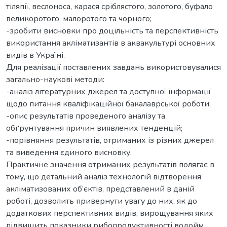
тіляпії, веслоноса, карася сріблястого, золотого, буфало
великоротого, малоротого та чорного;
-зробити висновки про доцільність та перспективність
використання акліматизантів в аквакультурі основних
видів в Україні.
Для реалізації поставлених завдань використовувалися
загально-наукові методи:
-аналіз літературних джерел та доступної інформації
щодо питання кваліфікаційної бакалаврської роботи;
-опис результатів проведеного аналізу та
обґрунтування причин виявлених тенденцій;
-порівняння результатів, отриманих із різних джерел
та виведення єдиного висновку.
Практичне значення отриманих результатів полягає в
тому, що детальний аналіз технологій відтворення
акліматизованих об’єктів, представлений в даній
роботі, дозволить привернути увагу до них, як до
додаткових перспективних видів, вирощування яких
підвищить показники рибопродуктивності водойм,