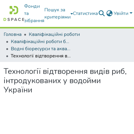
Фонди
Пошук за
та
Статистика
Увійти
критеріями
зібрання
Головна
Кваліфікаційні роботи
Кваліфікаційні роботи бакалаврів
Водні біоресурси та аквакультура
Технології відтворення видів риб, інтродукованих у водойми України
Технології відтворення видів риб,
інтродукованих у водойми
України