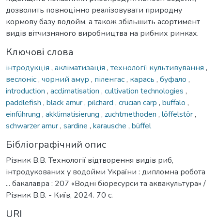
дозволить повноцінно реалізовувати природну
кормову базу водойм, а також збільшить асортимент
видів вітчизняного виробництва на рибних ринках.
Ключові слова
інтродукція
,
акліматизація
,
технології культивування
,
веслоніс
,
чорний амур
,
піленгас
,
карась
,
буфало
,
introduction
,
acclimatisation
,
cultivation technologies
,
paddlefish
,
black amur
,
pilchard
,
crucian carp
,
buffalo
,
einführung
,
akklimatisierung
,
zuchtmethoden
,
löffelstör
,
schwarzer amur
,
sardine
,
karausche
,
büffel
Бібліографічний опис
Різник В.В. Технології відтворення видів риб,
інтродукованих у водойми України : дипломна робота
... бакалавра : 207 «Водні біоресурси та аквакультура» /
Різник В.В. - Київ, 2024. 70 с.
URI