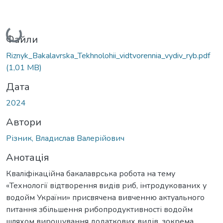
Вантажиться...
Файли
Riznyk_Bakalavrska_Tekhnolohii_vidtvorennia_vydiv_ryb.pdf
(1,01 MB)
Дата
2024
Автори
Різник, Владислав Валерійович
Анотація
Кваліфікаційна бакалаврська робота на тему
«Технології відтворення видів риб, інтродукованих у
водойм України» присвячена вивченню актуального
питання збільшення рибопродуктивності водойм
шляхом вирощування додаткових видів, зокрема