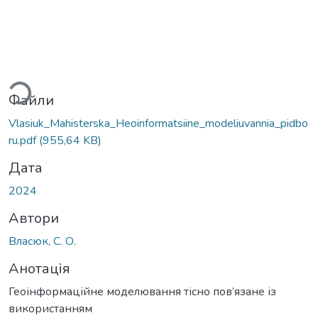
житься...
Файли
Vlasiuk_Mahisterska_Heoinformatsiine_modeliuvannia_pidbo
ru.pdf
(955,64 KB)
Дата
2024
Автори
Власюк, С. О.
Анотація
Геоінформаційне моделювання тісно пов’язане із
використанням