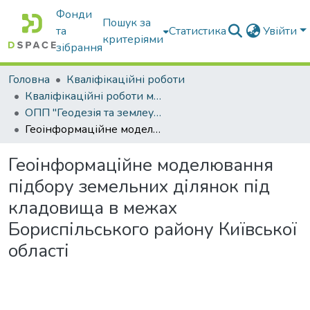
Фонди
Пошук за
та
Статистика
Увійти
критеріями
зібрання
Головна
Кваліфікаційні роботи
Кваліфікаційні роботи магістрів
ОПП "Геодезія та землеустрій"
Геоінформаційне моделювання підбору земельних ділянок під кладовища в межах Бориспільського району Київської області
Геоінформаційне моделювання
підбору земельних ділянок під
кладовища в межах
Бориспільського району Київської
області