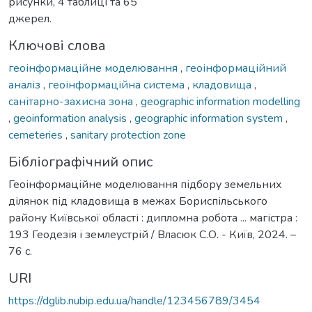
рисунки, 4 таблиці та 65
джерел.
Ключові слова
геоінформаційне моделювання
,
геоінформаційний
аналіз
,
геоінформаційна система
,
кладовища
,
санітарно-захисна зона
,
geographic information modelling
,
geoinformation analysis
,
geographic information system
,
cemeteries
,
sanitary protection zone
Бібліографічний опис
Геоінформаційне моделювання підбору земельних
ділянок під кладовища в межах Бориспільського
району Київської області : дипломна робота ... магістра :
193 Геодезія і землеустрій / Власюк С.О. - Київ, 2024. –
76 с.
URI
https://dglib.nubip.edu.ua/handle/123456789/3454