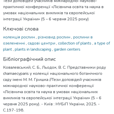
Тези доповідей учасників міжнародної науково-
практичної конференції «Лісівнича освіта та наука в
умовах національних викликів та європейської
інтеграції України» (5 – 6 червня 2025 року)
Ключові слова
колекція рослин
,
різновид рослин
,
рослини в
озелененні
,
садові центри
,
collection of plants
,
a type of
plant
,
plants in landscaping
,
garden centers
Бібліографічний опис
Ковалевський, С. Б., Льодок, В. С. Представники роду
chamaecyparis у колекції національного ботанічного
саду імені М. М. Гришка //Тези доповідей учасників
міжнародної науково-практичної конференції
«Лісівнича освіта та наука в умовах національних
викликів та європейської інтеграції України» (5 – 6
червня 2025 року). - Київ : НУБіП України, 2025. -
С.197-198.