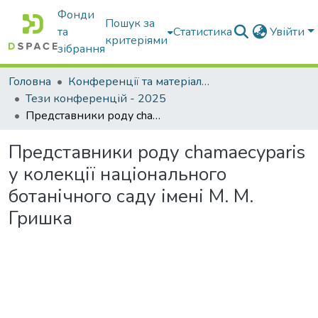
Фонди
Пошук за
та
Статистика
Увійти
критеріями
зібрання
Головна
Конференції та матеріали конференцій
Тези конференцій - 2025
Представники роду chamaecyparis у колекції національного ботанічного саду імені М. М. Гришка
Представники роду chamaecyparis
у колекції національного
ботанічного саду імені М. М.
Гришка