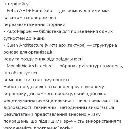
інтерфейсу;
- Fetch API + FormData — для обміну даними між
клієнтом і сервером без
перезавантаження сторінки;
- AutoMapper — бібліотека для приведення одних
сутностей до інших;
- Clean Architecture (чиста архітектура) — структурна
основа для організації
коду та розділення відповідальності;
- Monolithic Architecture — обрана архітектурна модель,
що об’єднує всі
компоненти в одному проєкті.
Робота представлена на перевірку науковому
керівнику дипломного проєкту, який здійснює
рецензування функціональності, якості реалізації та
відповідності технічним і методичним вимогам. За
результатами представлення внесено низку
покращень, що підвищили зручність використання та
узгодженість програмної логіки.