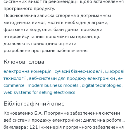
системних вимог та рекомендації щодо встановлення
програмного продукту.
Пояснювальна записка створена з дотриманням
методичних вимог, містить необхідні діаграми,
фрагменти коду, опис бази даних, приклади
інтерфейсу та інші допоміжні матеріали, що
дозволяють повноцінно оцінити
розроблене програмне забезпечення.
Ключові слова
електронна комерція
,
сучасні бізнес-моделі
,
цифрові
технології
,
веб-системи для продажу електроніки
,
e-
commerce
,
modern business models
,
digital technologies
,
web systems for selling electronics
Бібліографічний опис
Коноваленко Б.А. Програмне забезпечення системи
веб системи продажу електроніки : дипломна робота ...
бакалавра : 121 Інженерія програмного забезпечення.