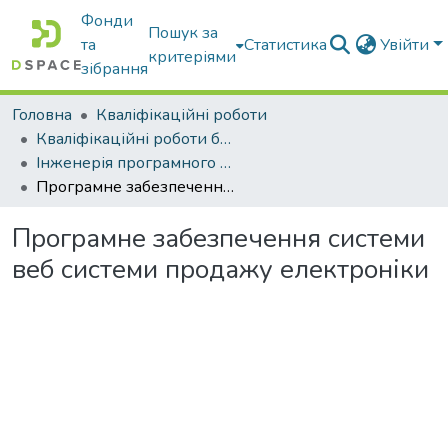
Фонди
Пошук за
та
Статистика
Увійти
критеріями
зібрання
Головна
Кваліфікаційні роботи
Кваліфікаційні роботи бакалаврів
Інженерія програмного забезпечення
Програмне забезпечення системи веб системи продажу електроніки
Програмне забезпечення системи
веб системи продажу електроніки