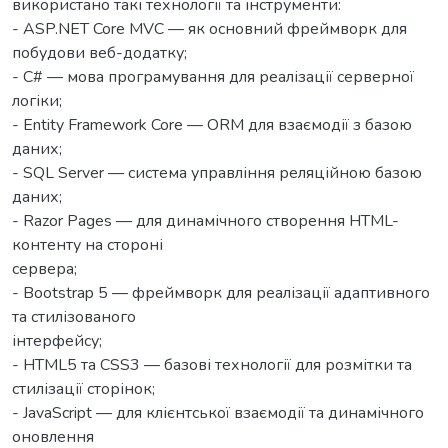
використано такі технології та інструменти:
- ASP.NET Core MVC — як основний фреймворк для
побудови веб-додатку;
- C# — мова програмування для реалізації серверної
логіки;
- Entity Framework Core — ORM для взаємодії з базою
даних;
- SQL Server — система управління реляційною базою
даних;
- Razor Pages — для динамічного створення HTML-
контенту на стороні
сервера;
- Bootstrap 5 — фреймворк для реалізації адаптивного
та стилізованого
інтерфейсу;
- HTML5 та CSS3 — базові технології для розмітки та
стилізації сторінок;
- JavaScript — для клієнтської взаємодії та динамічного
оновлення