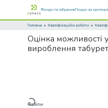
Фонди та зібрання
Пошук за критері
Головна
Кваліфікаційні роботи
Оцінка можливості у
вироблення табурет
Вантажиться...
Файли