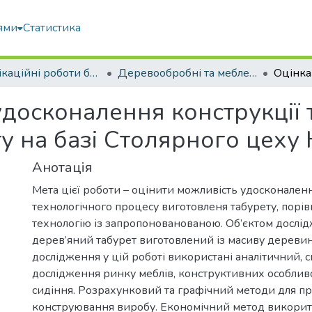
ями
Статистика
Кваліфікаційні роботи бакалаврів
Деревообробні та меблеві технології
досконалення конструкції т
у на базі Столярного цеху
Анотація
Мета цієї роботи – оцінити можливість удосконаленн
технологічного процесу виготовленя табурету, порів
технологію із запропонованованою. Об’єктом дослі
дерев’яний табурет виготовлений із масиву дереви
дослідження у цій роботі використані аналітичний,
дослідження ринку меблів, конструктивних особливо
сидіння. Розрахунковий та графічний методи для пр
конструювання виробу. Економічний метод викорит