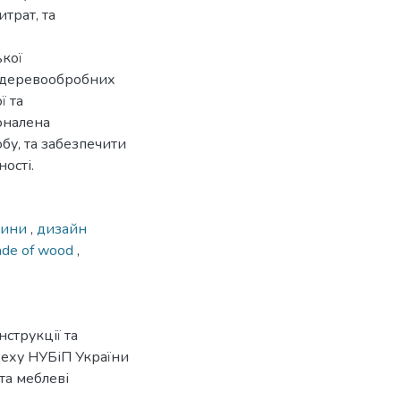
трат, та
ької
а деревообробних
ї та
оналена
бу, та забезпечити
ності.
вини
,
дизайн
made of wood
,
струкції та
цеху НУБіП України
та меблеві