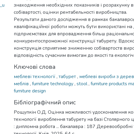
_u
знаходження необхідних показників і розрахунку ви
собівартості, оцінки рентабельності виробництва.
Результати даного дослідження в рамках бакалаврс
кваліфікаційної роботи можуть бути використані н
підприємствах для впровадження більш раціонально
конкурентоспроможної конструкції табурету. Вдоск
конструкція сприятиме зниженню собівартоств виро
відповідність сучасним вимогам до якості та екологіч
Ключові слова
меблеві технології
,
табурет
,
меблеві вироби з дере
меблів
,
furniture technology
,
stool
,
furniture products 
furniture design
Бібліографічний опис
Рощупкін О.Д. Оцінка можливості удосконалення кон
технології вироблення табурету на базі Столярного 
: дипломна робота ... бакалавра : 187 Деревообробні 
технології. Київ, 2025. 64 с.