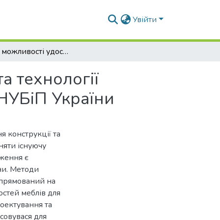
Увійти
Оцінка можливості удосконалення конструкції та технології вироблення табурету на базі Столярного цеху НУБіП України
а технології
 НУБіП України
я конструкції та
няти існуючу
дження є
ни. Методи
 спрямований на
стей меблів для
оектування та
совувася для