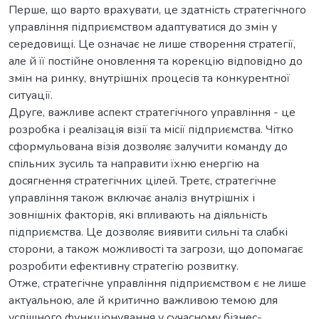
Перше, що варто врахувати, це здатність стратегічного
управління підприємством адаптуватися до змін у
середовищі. Це означає не лише створення стратегії,
але й її постійне оновлення та корекцію відповідно до
змін на ринку, внутрішніх процесів та конкурентної
ситуації.
Друге, важливе аспект стратегічного управління - це
розробка і реалізація візії та місії підприємства. Чітко
сформульована візія дозволяє залучити команду до
спільних зусиль та направити їхню енергію на
досягнення стратегічних цілей. Третє, стратегічне
управління також включає аналіз внутрішніх і
зовнішніх факторів, які впливають на діяльність
підприємства. Це дозволяє виявити сильні та слабкі
сторони, а також можливості та загрози, що допомагає
розробити ефективну стратегію розвитку.
Отже, стратегічне управління підприємством є не лише
актуальною, але й критично важливою темою для
успішного функціонування у сучасному бізнес-