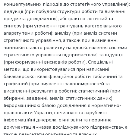
концептуальних підходів до стратегічного управління);
дедукції (при побудові структури роботи та вивченні
предмета дослідження); абстрактно-логічний та
синтезу (при уточненні трактувань категоріального
апарату теми роботи); аналізу (при аналіз системи
стратегічного управління, а також при визначенні
чинників сталого розвитку на вдосконалення системи
стратегічного управління підприємством) та індукції
(при формуванні висновків роботи). Спеціальні
методи, що використовувалися при написанні
бакалаврської кваліфікаційної роботи: табличний та
графічний (при виявленні закономірностей та
висвітленні результатів роботи); статистичний (при
збиранні, зведенні, аналізі статистичних даних).
Інформаційною базою дослідження є нормативно-
правові акти України, вітчизняні та зарубіжні
інформаційні джерела, річні звіти та первинна
документація «назва досліджуваного підприємства», а
також результати опитування та власних