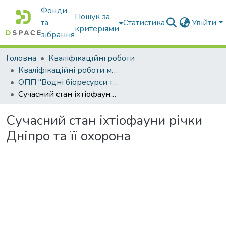
Фонди
Пошук за
та
Статистика
Увійти
критеріями
зібрання
Головна
Кваліфікаційні роботи
Кваліфікаційні роботи магістрів
ОПП "Водні біоресурси та аквакультура"
Сучасний стан іхтіофауни річки Дніпро та її охорона
Сучасний стан іхтіофауни річки
Дніпро та її охорона