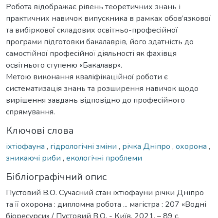
Робота відображає рівень теоретичних знань і
практичних навичок випускника в рамках обов’язкової
та вибіркової складових освітньо-професійної
програми підготовки бакалаврів, його здатність до
самостійної професійної діяльності як фахівця
освітнього ступеню «Бакалавр».
Метою виконання кваліфікаційної роботи є
систематизація знань та розширення навичок щодо
вирішення завдань відповідно до професійного
спрямування.
Ключові слова
іхтіофауна
,
гідрологічні зміни
,
річка Дніпро
,
охорона
,
зникаючі риби
,
екологічні проблеми
Бібліографічний опис
Пустовий В.О. Сучасний стан іхтіофауни річки Дніпро
та її охорона : дипломна робота ... магістра : 207 «Водні
біоресурси» / Пустовий В.О. - Київ, 2021. – 89 с.