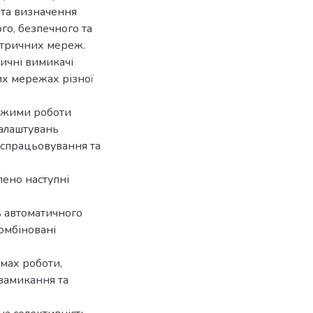
 та визначення
го, безпечного та
тричних мереж.
тичні вимикачі
их мережах різної
ежими роботи
налаштувань
ь спрацьовування та
лено наступні
ь автоматичного
комбіновані
мах роботи,
замикання та