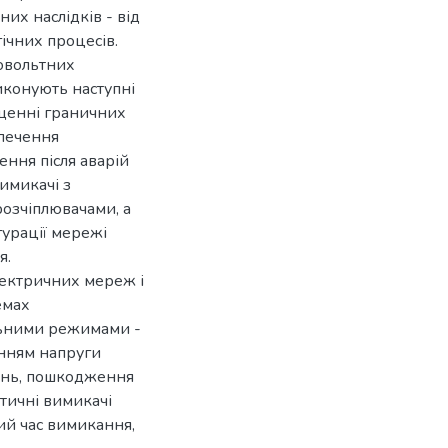
их наслідків - від
ічних процесів.
овольтних
иконують наступні
ищенні граничних
зпечення
ення після аварій
вимикачі з
озчіплювачами, а
гурації мережі
я.
лектричних мереж і
емах
альними режимами -
нням напруги
ень, пошкодження
тичні вимикачі
ий час вимикання,