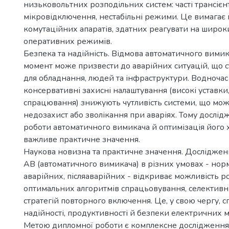
низьковольтних розподільних систем: часті трансієн
мікровідключення, нестабільні режими. Це вимагає
комутаційних апаратів, здатних реагувати на широк
оперативних режимів.
Безпека та надійність. Відмова автоматичного вими
момент може призвести до аварійних ситуацій, що 
для обладнання, людей та інфраструктури. Водноча
консервативні захисні налаштування (високі уставки
спрацювання) знижують чутливість системи, що мо
недозахист або зволікання при аваріях. Тому дослі
роботи автоматичного вимикача й оптимізація його 
важливе практичне значення.
Наукова новизна та практичне значення. Дослідже
АВ (автоматичного вимикача) в різних умовах - нор
аварійних, післяаварійних - відкриває можливість 
оптимальних алгоритмів спрацьовування, селективни
стратегій повторного включення. Це, у свою чергу,
надійності, продуктивності й безпеки електричних 
Метою дипломної роботи є комплексне дослідження