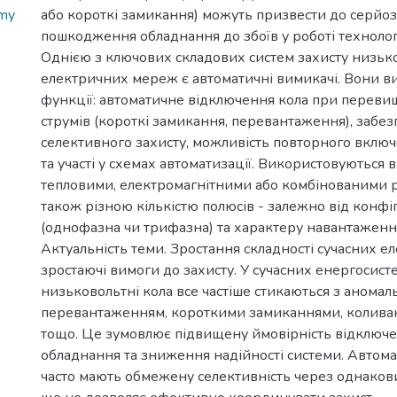
ymy
або короткі замикання) можуть призвести до серйозн
пошкодження обладнання до збоїв у роботі технолог
Однією з ключових складових систем захисту низьк
електричних мереж є автоматичні вимикачі. Вони в
функції: автоматичне відключення кола при перев
струмів (короткі замикання, перевантаження), забе
селективного захисту, можливість повторного включ
та участі у схемах автоматизації. Використовуються 
тепловими, електромагнітними або комбінованими р
також різною кількістю полюсів - залежно від конфі
(однофазна чи трифазна) та характеру навантаженн
Актуальність теми. Зростання складності сучасних е
зростаючі вимоги до захисту. У сучасних енергосист
низьковольтні кола все частіше стикаються з аном
перевантаженням, короткими замиканнями, колива
тощо. Це зумовлює підвищену ймовірність відключ
обладнання та зниження надійності системи. Автома
часто мають обмежену селективність через однаков