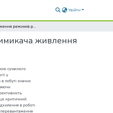
Увійти
Дослідження режимів роботи автоматичного вимикача живлення низької напруги
вимикача живлення
ою сучасного
ії у
а в побуті значно
оляючи
ефективність
- це критичний
ідхилення в роботі
, перевантаження