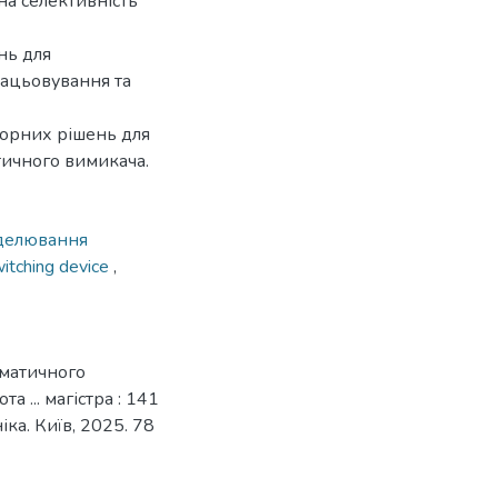
на селективність
нь для
рацьовування та
орних рішень для
тичного вимикача.
делювання
itching device
,
оматичного
 ... магістра : 141
ка. Київ, 2025. 78