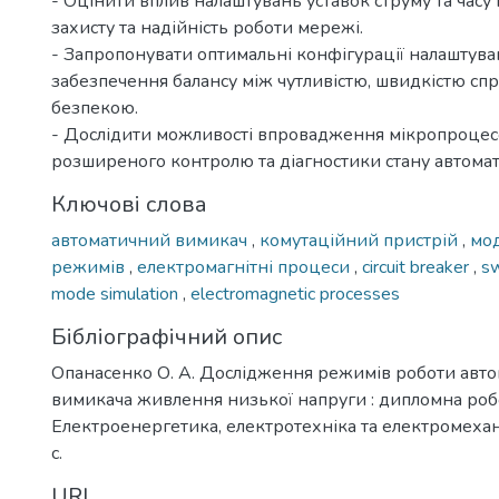
- Оцінити вплив налаштувань уставок струму та часу 
захисту та надійність роботи мережі.
- Запропонувати оптимальні конфігурації налаштува
забезпечення балансу між чутливістю, швидкістю сп
безпекою.
- Дослідити можливості впровадження мікропроцес
розширеного контролю та діагностики стану автома
Ключові слова
автоматичний вимикач
,
комутаційний пристрій
,
мо
режимів
,
електромагнітні процеси
,
circuit breaker
,
sw
mode simulation
,
electromagnetic processes
Бібліографічний опис
Опанасенко О. А. Дослідження режимів роботи авт
вимикача живлення низької напруги : дипломна робота
Електроенергетика, електротехніка та електромехані
с.
URI