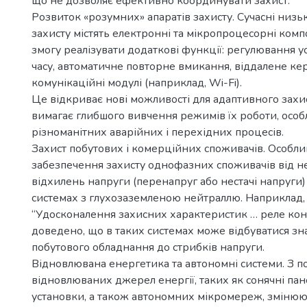
що не дозволяє ефективно координувати захист.
Розвиток «розумних» апаратів захисту. Сучасні низь
захисту містять електронні та мікропроцесорні ком
змогу реалізувати додаткові функції: регулювання у
часу, автоматичне повторне вмикання, віддалене ке
комунікаційні модулі (наприклад, Wi-Fi).
Це відкриває нові можливості для адаптивного захис
вимагає глибшого вивчення режимів їх роботи, особ
різноманітних аварійних і перехідних процесів.
Захист побутових і комерційних споживачів. Особли
забезпечення захисту однофазних споживачів від 
відхилень напруги (перенапруг або нестачі напруги
системах з глухозаземленою нейтраллю. Наприклад,
“Удосконалення захисних характеристик … реле ко
доведено, що в таких системах може відбуватися зна
побутового обладнання до стрибків напруги.
Відновлювана енергетика та автономні системи. З 
відновлюваних джерел енергії, таких як сонячні пане
установки, а також автономних мікромереж, змінюю