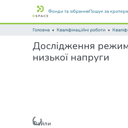
Фонди та зібрання
Пошук за критері
Головна
Кваліфікаційні роботи
Дослідження режим
низької напруги
Вантажиться...
Файли