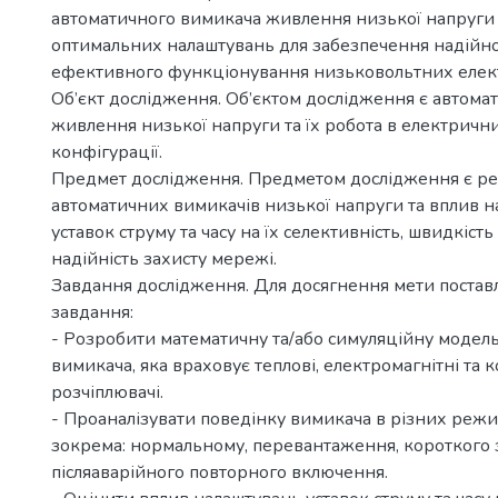
автоматичного вимикача живлення низької напруги
оптимальних налаштувань для забезпечення надійно
ефективного функціонування низьковольтних елек
Об’єкт дослідження. Об’єктом дослідження є автома
живлення низької напруги та їх робота в електричн
конфігурації.
Предмет дослідження. Предметом дослідження є р
автоматичних вимикачів низької напруги та вплив 
уставок струму та часу на їх селективність, швидкіст
надійність захисту мережі.
Завдання дослідження. Для досягнення мети постав
завдання:
- Розробити математичну та/або симуляційну модел
вимикача, яка враховує теплові, електромагнітні та 
розчіплювачі.
- Проаналізувати поведінку вимикача в різних режи
зокрема: нормальному, перевантаження, короткого 
післяаварійного повторного включення.