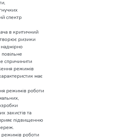
ти,
 гнучких
ий спектр
кача в критичний
створює ризики
с надмірно
, повільне
же спричинити
дження режимів
характеристик має
ння режимів роботи
мальних,
розробки
х захистів та
 сприяє підвищенню
мереж.
 режимів роботи