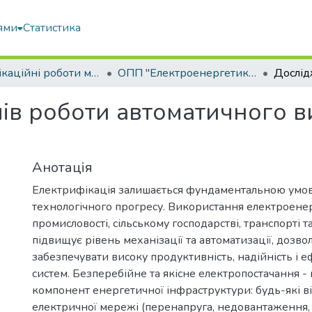
ями
Статистика
Кваліфікаційні роботи магістрів
ОПП "Електроенергетика, електротехніка та електромеханіка"
ів роботи автоматичного 
Анотація
Електрифікація залишається фундаментальною умов
технологічного прогресу. Використання електроенерг
промисловості, сільському господарстві, транспорті т
підвищує рівень механізації та автоматизації, дозв
забезпечувати високу продуктивність, надійність і 
систем. Безперебійне та якісне електропостачання 
компонент енергетичної інфраструктури: будь-які в
електричної мережі (перенапруга, недовантаження