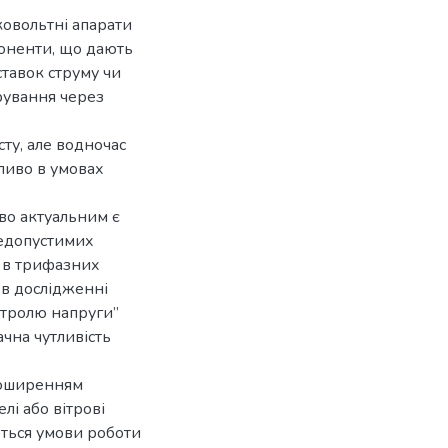
ковольтні апарати
поненти, що дають
ставок струму чи
рування через
ту, але водночас
ливо в умовах
во актуальним є
недопустимих
) в трифазних
 в дослідженні
нтролю напруги”
чна чутливість
поширенням
лі або вітрові
ться умови роботи