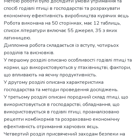
Метою роботи було дослідити умови утримання та
спосіб годівлі птиці в господарстві та розрахувати
економічну ефективність виробництва курячих яєць
Робота виконана на 50 сторінках, має 12 таблиць,
список літератури включає 55 джерел, 35 з яких
латиницею.
Дипломна робота складається із вступу, чотирьох
розділів та висновків.
У першому розділі описано особливості годівлі птиці та
корми, що використовуються у птахівництві, фактори,
що впливають на яєчну продуктивність.
У другому розділі описана характеристика
господарства та методи проведення досліджень.
У третьому розділі описані породний склад птиці, що
використовується в господарстві, обладнання, що
використовується в годівлі птиці, проаналізовано
рецепти комбікормів та розраховано економічну
ефективність отримання харчових яєць.
Четвертий розділ присвячений заходам безпеки на