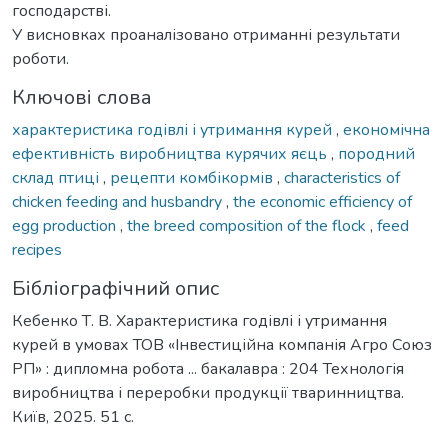
господарстві.
У висновках проаналізовано отриманні результати
роботи.
Ключові слова
характеристика годівлі і утримання курей
,
економічна
ефективність виробництва курячих яєць
,
породний
склад птиці
,
рецепти комбікормів
,
characteristics of
chicken feeding and husbandry
,
the economic efficiency of
egg production
,
the breed composition of the flock
,
feed
recipes
Бібліографічний опис
Кебенко Т. В. Характеристика годівлі і утримання
курей в умовах ТОВ «Інвестиційна компанія Агро Союз
РП» : дипломна робота ... бакалавра : 204 Технологія
виробництва і переробки продукції тваринництва.
Київ, 2025. 51 с.