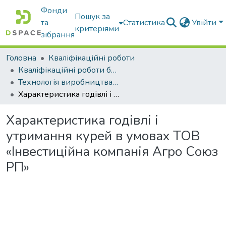
Фонди
Пошук за
та
Статистика
Увійти
критеріями
зібрання
Головна
Кваліфікаційні роботи
Кваліфікаційні роботи бакалаврів
Технологія виробництва і переробки продукції тваринництва
Характеристика годівлі і утримання курей в умовах ТОВ «Інвестиційна компанія Агро Союз РП»
Характеристика годівлі і
утримання курей в умовах ТОВ
«Інвестиційна компанія Агро Союз
РП»