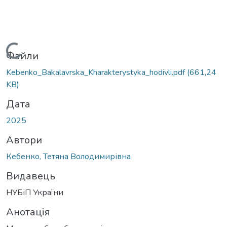
Вантажиться...
Файли
Kebenko_Bakalavrska_Kharakterystyka_hodivli.pdf
(661,24
KB)
Дата
2025
Автори
Кебенко, Тетяна Володимирівна
Видавець
НУБіП України
Анотація