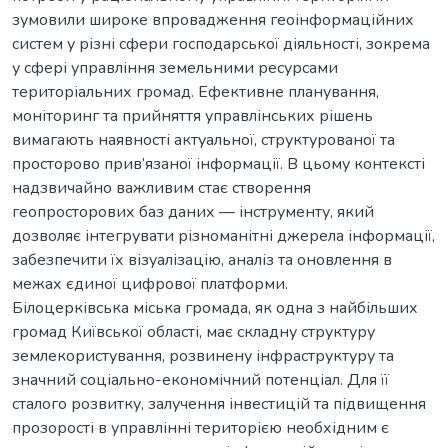
зумовили широке впровадження геоінформаційних
систем у різні сфери господарської діяльності, зокрема
у сфері управління земельними ресурсами
територіальних громад. Ефективне планування,
моніторинг та прийняття управлінських рішень
вимагають наявності актуальної, структурованої та
просторово прив’язаної інформації. В цьому контексті
надзвичайно важливим стає створення
геопросторових баз даних — інструменту, який
дозволяє інтегрувати різноманітні джерела інформації,
забезпечити їх візуалізацію, аналіз та оновлення в
межах єдиної цифрової платформи.
Білоцерківська міська громада, як одна з найбільших
громад Київської області, має складну структуру
землекористування, розвинену інфраструктуру та
значний соціально-економічний потенціал. Для її
сталого розвитку, залучення інвестицій та підвищення
прозорості в управлінні територією необхідним є