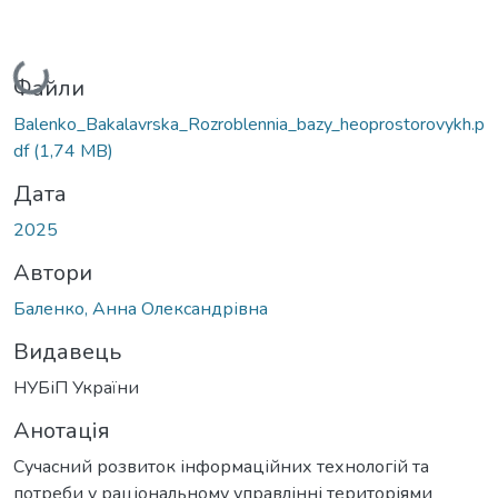
Вантажиться...
Файли
Balenko_Bakalavrska_Rozroblennia_bazy_heoprostorovykh.p
df
(1,74 MB)
Дата
2025
Автори
Баленко, Анна Олександрівна
Видавець
НУБіП України
Анотація
Сучасний розвиток інформаційних технологій та
потреби у раціональному управлінні територіями