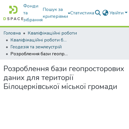
Фонди
Пошук за
та
Статистика
Увійти
критеріями
зібрання
Головна
Кваліфікаційні роботи
Кваліфікаційні роботи бакалаврів
Геодезія та землеустрій
Розроблення бази геопросторових даних для території Білоцерківської міської громади
Розроблення бази геопросторових
даних для території
Білоцерківської міської громади