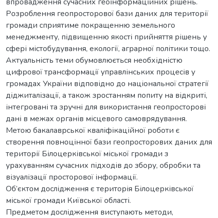
впровадження сучасних геоінформаційних рішень.
Розроблення геопросторової бази даних для території
громади сприятиме покращенню земельного
менеджменту, підвищенню якості прийняття рішень у
сфері містобудування, екології, аграрної політики тощо.
Актуальність теми обумовлюється необхідністю
цифрової трансформації управлінських процесів у
громадах України відповідно до національної стратегії
діджиталізації, а також зростанням попиту на відкриті,
інтегровані та зручні для використання геопросторові
дані в межах органів місцевого самоврядування.
Метою бакалаврської кваліфікаційної роботи є
створення повноцінної бази геопросторових даних для
території Білоцерківської міської громади з
урахуванням сучасних підходів до збору, обробки та
візуалізації просторової інформації.
Об’єктом дослідження є територія Білоцерківської
міської громади Київської області.
Предметом дослідження виступають методи,