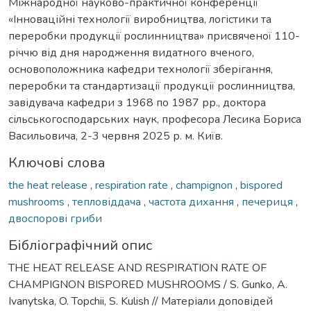
Міжнародної науково-практичної конференції
«Інноваційні технології виробництва, логістики та
переробки продукції рослинництва» присвяченої 110-
річчю від дня народження видатного вченого,
основоположника кафедри технології зберігання,
переробки та стандартизації продукції рослинництва,
завідувача кафедри з 1968 по 1987 рр., доктора
сільськогосподарських наук, професора Лесика Бориса
Васильовича, 2-3 червня 2025 р. м. Київ.
Ключові слова
the heat release
,
respiration rate
,
champignon
,
bispored
mushrooms
,
тепловіддача
,
частота дихання
,
печериця
,
двоспорові гриби
Бібліографічний опис
THE HEAT RELEASE AND RESPIRATION RATE OF
CHAMPIGNON BISPORED MUSHROOMS / S. Gunko, A.
Ivanytska, O. Topchii, S. Kulish // Матеріали доповідей