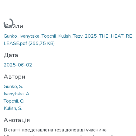
Вантажиться...
Файли
Gunko_Ivanytska_Topchii_Kulish_Tezy_2025_THE_HEAT_RE
LEASE.pdf
(299,75 KB)
Дата
2025-06-02
Автори
Gunko, S.
Ivanytska, A.
Topchii, O.
Kulish, S.
Анотація
В статті представлена теза доповіді учасника