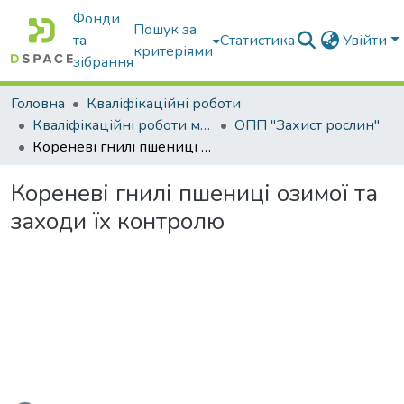
Фонди
Пошук за
та
Статистика
Увійти
критеріями
зібрання
Головна
Кваліфікаційні роботи
Кваліфікаційні роботи магістрів
ОПП "Захист рослин"
Кореневі гнилі пшениці озимої та заходи їх контролю
Кореневі гнилі пшениці озимої та
заходи їх контролю