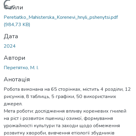
Вантажиться...
Файли
Peretiatko_Mahisterska_Korenevi_hnyli_pshenytsi.pdf
(984,73 KB)
Дата
2024
Автори
Перетятко, М. І.
Анотація
Робота виконана на 65 сторінках, містить 4 розділи, 12
рисунків, 8 таблиць, 5 графіки, 50 використаних
джерел.
Мета роботи: дослідження впливу кореневих гнилей
на ріст і розвиток пшениці озимої, формування
урожайності культури та заходи щодо обмеження
розвитку хвороби, вивчення етіології збудників