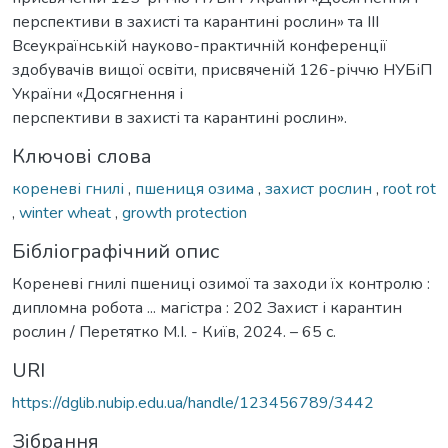
перспективи в захисті та карантині рослин» та ІІІ
Всеукраїнській науково-практичній конференції
здобувачів вищої освіти, присвяченій 126-річчю НУБіП
України «Досягнення і
перспективи в захисті та карантині рослин».
Ключові слова
кореневі гнилі
,
пшениця озима
,
захист рослин
,
root rot
,
winter wheat
,
growth protection
Бібліографічний опис
Кореневі гнилі пшениці озимої та заходи їх контролю :
дипломна робота ... магістра : 202 Захист і карантин
рослин / Перетятко М.І. - Київ, 2024. – 65 с.
URI
https://dglib.nubip.edu.ua/handle/123456789/3442
Зібрання