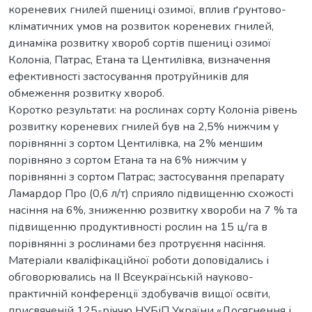
кореневих гнилей пшениці озимої, вплив ґрунтово-
кліматичних умов на розвиток кореневих гнилей,
динаміка розвитку хвороб сортів пшениці озимої
Колоніа, Патрас, Етана та Центилівка, визначення
ефективності застосування протруйників для
обмеження розвитку хвороб.
Коротко результати: на рослинах сорту Колоніа рівень
розвитку кореневих гнилей був на 2,5% нижчим у
порівнянні з сортом Центилівка, на 2% меншим
порівняно з сортом Етана та на 6% нижчим у
порівнянні з сортом Патрас; застосування препарату
Ламардор Про (0,6 л/т) сприяло підвищенню схожості
насіння на 6%, зниженню розвитку хвороби на 7 % та
підвищенню продуктивності рослин на 15 ц/га в
порівнянні з рослинами без протруєння насіння.
Матеріали кваліфікаційної роботи доповідались і
обговорювались на ІІ Всеукраїнській науково-
практичній конференції здобувачів вищої освіти,
присвяченій 125-річчю НУБіП України «Досягнення і