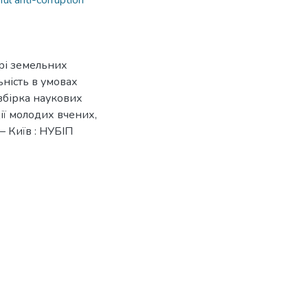
 anti-corruption
рі земельних
ьність в умовах
 збірка наукових
ї молодих вчених,
 – Київ : НУБІП