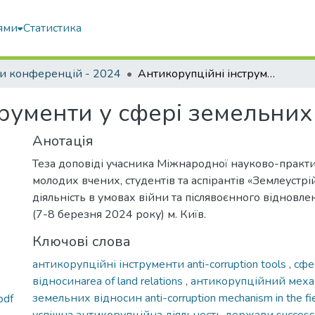
ями
Статистика
и конференцій - 2024
Антикорупційні інструменти у сфері земельних відносин в Україні
рументи у сфері земельних 
Анотація
Теза доповіді учасника Міжнародної науково-практ
молодих вчених, студентів та аспірантів «Землеустрі
діяльність в умовах війни та післявоєнного відновлен
(7-8 березня 2024 року) м. Київ.
Ключові слова
антикорупційні інструменти anti-corruption tools
,
сфе
відносинarea of ​​land relations
,
антикорупційний механ
земельних відносин anti-corruption mechanism in the fiel
pdf