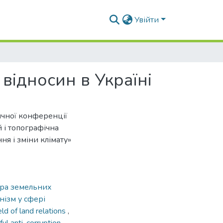
Увійти
відносин в Україні
ичної конференції
й і топографічна
ня і зміни клімату»
ра земельних
ізм у сфері
d of land relations
,