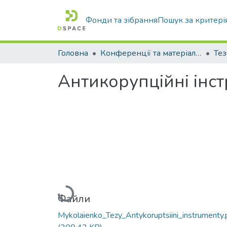
Фонди та зібрання
Пошук за критері
Головна
Конференції та матеріали конференцій
Тез
Антикорупційні інст
Вантажиться...
Файли
Mykolaienko_Tezy_Antykoruptsiini_instrumenty.