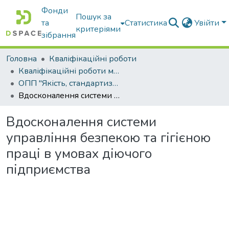
Фонди
Пошук за
та
Статистика
Увійти
критеріями
зібрання
Головна
Кваліфікаційні роботи
Кваліфікаційні роботи магістрів
ОПП "Якість, стандартизація та сертифікація"
Вдосконалення системи управління безпекою та гігієною праці в умовах діючого підприємства
Вдосконалення системи
управління безпекою та гігієною
праці в умовах діючого
підприємства