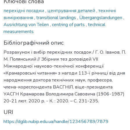
Ключові слова
перехідні посадки
,
центрування деталей
,
технічні
вимірювання
,
transitional landings
,
Übergangslandungen
,
Ausrichtung von Teilen
,
centring of parts
,
technical
measurements
Бібліографічний опис
Розрахунок і вибір перехідних посадок / Г. О. Іванов, П.
М. Полянський // Збірник тез доповідей VIІ
Міжнародної науково-технічної конференції
«Крамаровські читання» з нагоди 113-ї річниці від дня
народження доктора технічних наук, професора,
члена-кореспондента ВАСГНІЛ, віце-президента
УАСГН Крамарова Володимира Савовича (1906-1987)
20-21 лют. 2020 р. - К. : 2020. – С. 231-235.
URI
https://dglib.nubip.edu.ua/handle/123456789/7879