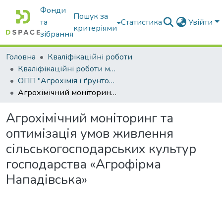
Фонди
Пошук за
та
Статистика
Увійти
критеріями
зібрання
Головна
Кваліфікаційні роботи
Кваліфікаційні роботи магістрів
ОПП "Агрохімія і ґрунтознавство"
Агрохімічний моніторинг та оптимізація умов живлення сільськогосподарських культур господарства «Агрофірма Нападівська»
Агрохімічний моніторинг та
оптимізація умов живлення
сільськогосподарських культур
господарства «Агрофірма
Нападівська»