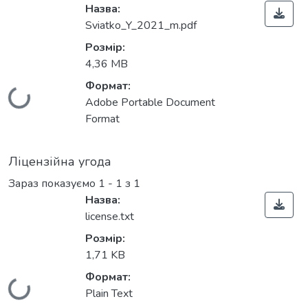
Назва:
Sviatko_Y_2021_m.pdf
Розмір:
4,36 MB
Формат:
Вантажиться...
Adobe Portable Document
Format
Ліцензійна угода
Зараз показуємо
1 - 1 з 1
Назва:
license.txt
Розмір:
1,71 KB
Формат:
Вантажиться...
Plain Text