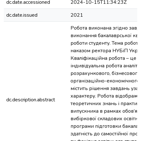
dc.date.accessioned
2024-10-15T11:34:23Z
dc.date.issued
2021
Робота виконана згідно завд
виконання бакалаврської ква
роботи студенту. Тема робот
наказом ректора НУБіП Укра
Кваліфікаційна робота – це с
індивідуальна робота аналіти
розрахункового, бізнесового
організаційно-економічного 
містить рішення завдань уза
характеру. Робота відобража
dc.description.abstract
теоретичних знань і практи
випускника в рамках обов’язк
вибіркової складових освітн
програми підготовки бакалав
здатність до самостійної проф