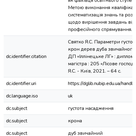
як фахівця освітнього ступен
Метою виконання кваліфікац
систематизація знань та ро
щодо вирішення завдань від
професійного спрямування.
Святко Я.С. Параметри густо
крон дерев дуба звичайного
dc.identifier.citation
ДП «Іллінецьке ЛГ» : дипломна
магістра : 205 «Лісове господ
Я.С. - Київ, 2021. – 64 с.
dc.identifier.uri
https://dglib.nubip.edu.ua/ha
dc.language.iso
uk
dc.subject
густота насадження
dc.subject
крона
dc.subject
дуб звичайний