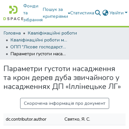
Фонди
Пошук за
та
Статистика
Увійти
критеріями
зібрання
Головна
Кваліфікаційні роботи
Кваліфікаційні роботи магістрів
ОПП "Лісове господарство"
Параметри густоти насадження та крон дерев дуба звичайного у насадженнях ДП «Іллінецьке ЛГ»
Параметри густоти насадження
та крон дерев дуба звичайного у
насадженнях ДП «Іллінецьке ЛГ»
Скорочена інформація про документ
dc.contributor.author
Святко, Я. С.