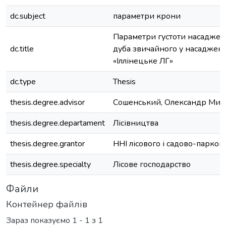
dc.subject
параметри крони
Параметри густоти насаджен
dc.title
дуба звичайного у насаджен
«Іллінецьке ЛГ»
dc.type
Thesis
thesis.degree.advisor
Сошенський, Олександр Мих
thesis.degree.departament
Лісівництва
thesis.degree.grantor
ННІ лісового і садово-парков
thesis.degree.specialty
Лісове господарство
Файли
Контейнер файлів
Зараз показуємо
1 - 1 з 1