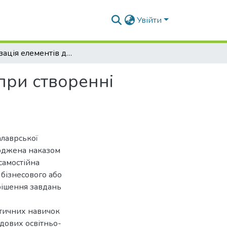
Увійти
Оптимізація елементів добору інбредних ліній при створенні гібридів кукурудзи
при створенні
алаврської
ерджена наказом
самостійна
 бізнесового або
рішення завдань
ктичних навичок
адових освітньо-