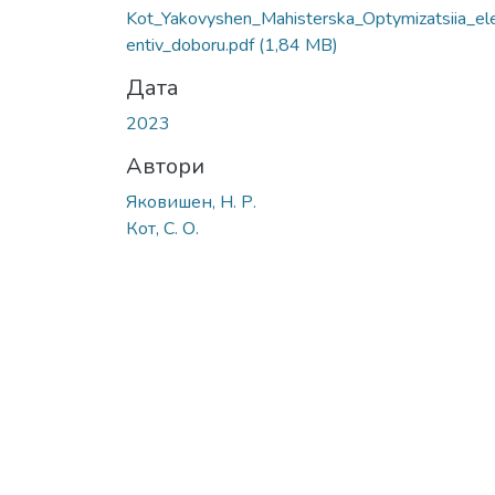
Kot_Yakovyshen_Mahisterska_Optymizatsiia_e
entiv_doboru.pdf
(1,84 MB)
Дата
2023
Автори
Яковишен, Н. Р.
Кот, С. О.