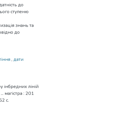
датність до
нього ступеню
изація знань та
овідно до
тіння
,
дати
ру інбредних ліній
. магістра : 201
52 с.