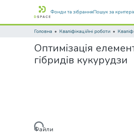
Фонди та зібрання
Пошук за критері
Головна
Кваліфікаційні роботи
Оптимізація елемент
гібридів кукурудзи
Вантажиться...
Файли