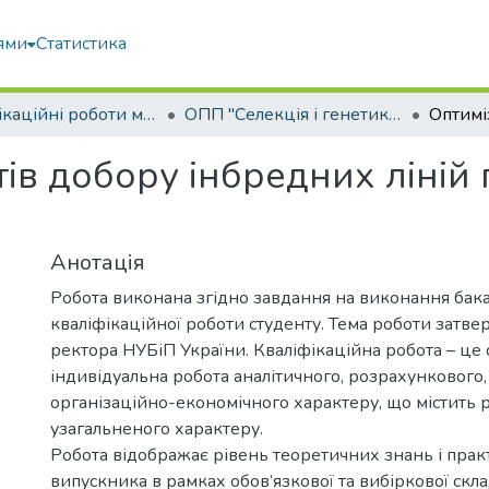
ями
Статистика
Кваліфікаційні роботи магістрів
ОПП "Селекція і генетика сільськогосподарських культур"
ів добору інбредних ліній 
Анотація
Робота виконана згідно завдання на виконання бак
кваліфікаційної роботи студенту. Тема роботи затв
ректора НУБіП України. Кваліфікаційна робота – це 
індивідуальна робота аналітичного, розрахункового,
організаційно-економічного характеру, що містить 
узагальненого характеру.
Робота відображає рівень теоретичних знань і пра
випускника в рамках обов’язкової та вибіркової скл