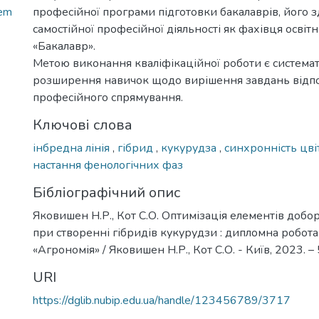
lem
професійної програми підготовки бакалаврів, його з
самостійної професійної діяльності як фахівця освіт
«Бакалавр».
Метою виконання кваліфікаційної роботи є системат
розширення навичок щодо вирішення завдань відп
професійного спрямування.
Ключові слова
інбредна лінія
,
гібрид
,
кукурудза
,
синхронність цві
настання фенологічних фаз
Бібліографічний опис
Яковишен Н.Р., Кот С.О. Оптимізація елементів добо
при створенні гібридів кукурудзи : дипломна робота ..
«Агрономія» / Яковишен Н.Р., Кот С.О. - Київ, 2023. – 
URI
https://dglib.nubip.edu.ua/handle/123456789/3717