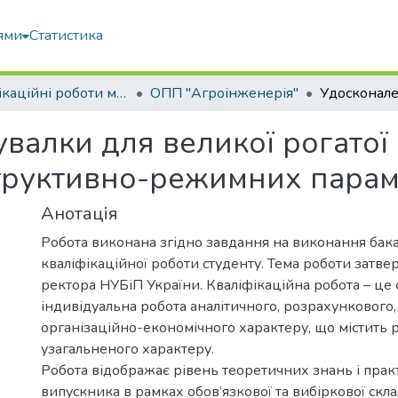
ями
Статистика
Кваліфікаційні роботи магістрів
ОПП "Агроінженерія"
валки для великої рогатої
труктивно-режимних парам
Анотація
Робота виконана згідно завдання на виконання бак
кваліфікаційної роботи студенту. Тема роботи затв
ректора НУБіП України. Кваліфікаційна робота – це 
індивідуальна робота аналітичного, розрахункового,
організаційно-економічного характеру, що містить 
узагальненого характеру.
Робота відображає рівень теоретичних знань і пра
випускника в рамках обов’язкової та вибіркової скл