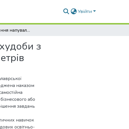
Увійти
Удосконалення напувалки для великої рогатої худоби з дослідженням конструктивно-режимних параметрів
 худоби з
етрів
алаврської
ерджена наказом
самостійна
 бізнесового або
рішення завдань
ктичних навичок
адових освітньо-