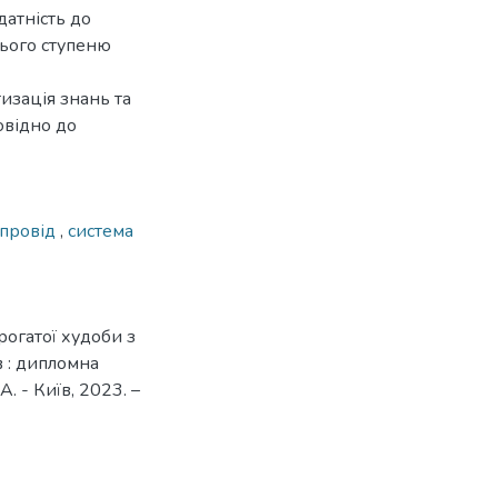
датність до
нього ступеню
изація знань та
овідно до
опровід
,
система
рогатої худоби з
 : дипломна
А. - Київ, 2023. –