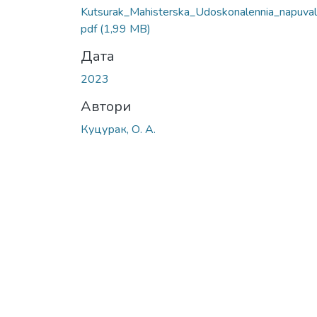
Kutsurak_Mahisterska_Udoskonalennia_napuval
pdf
(1,99 MB)
Дата
2023
Автори
Куцурак, О. А.