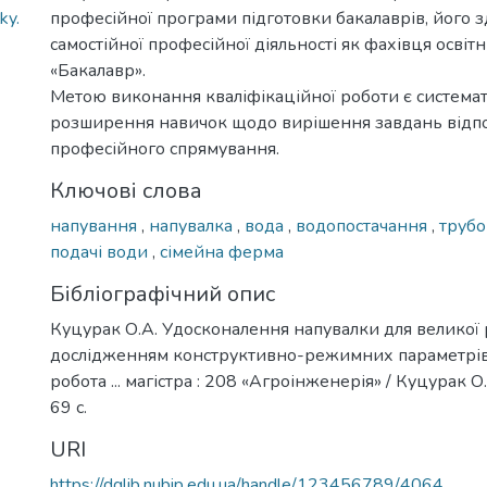
ky.
професійної програми підготовки бакалаврів, його з
самостійної професійної діяльності як фахівця освіт
«Бакалавр».
Метою виконання кваліфікаційної роботи є системат
розширення навичок щодо вирішення завдань відп
професійного спрямування.
Ключові слова
напування
,
напувалка
,
вода
,
водопостачання
,
труб
подачі води
,
сімейна ферма
Бібліографічний опис
Куцурак О.А. Удосконалення напувалки для великої 
дослідженням конструктивно-режимних параметрів
робота ... магістра : 208 «Агроінженерія» / Куцурак О.
69 с.
URI
https://dglib.nubip.edu.ua/handle/123456789/4064