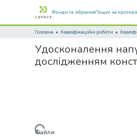
Фонди та зібрання
Пошук за критері
Головна
Кваліфікаційні роботи
Удосконалення напу
дослідженням конс
Вантажиться...
Файли