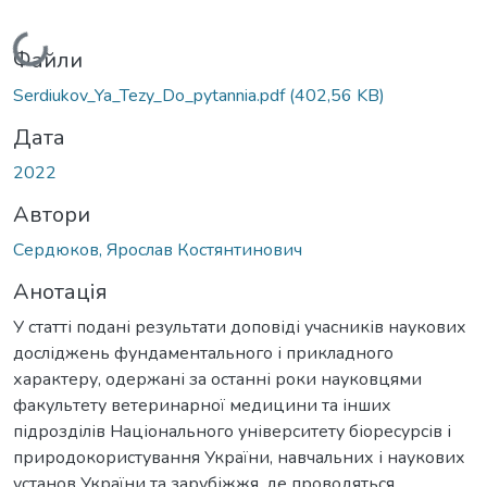
Вантажиться...
Файли
Serdiukov_Ya_Tezy_Do_pytannia.pdf
(402,56 KB)
Дата
2022
Автори
Сердюков, Ярослав Костянтинович
Анотація
У статті подані результати доповіді учасників наукових
досліджень фундаментального і прикладного
характеру, одержані за останні роки науковцями
факультету ветеринарної медицини та інших
підрозділів Національного університету біоресурсів і
природокористування України, навчальних і наукових
установ України та зарубіжжя, де проводяться