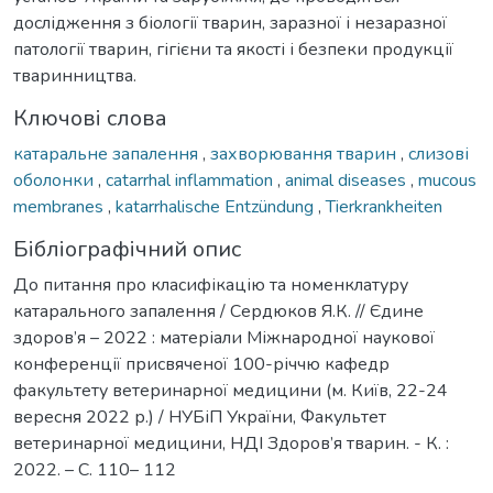
дослідження з біології тварин, заразної і незаразної
патології тварин, гігієни та якості і безпеки продукції
тваринництва.
Ключові слова
катаральне запалення
,
захворювання тварин
,
слизові
оболонки
,
catarrhal inflammation
,
animal diseases
,
mucous
membranes
,
katarrhalische Entzündung
,
Tierkrankheiten
Бібліографічний опис
До питання про класифікацію та номенклатуру
катарального запалення / Сердюков Я.К. // Єдине
здоров’я – 2022 : матеріали Міжнародної наукової
конференції присвяченої 100-річчю кафедр
факультету ветеринарної медицини (м. Київ, 22-24
вересня 2022 р.) / НУБіП України, Факультет
ветеринарної медицини, НДІ Здоров’я тварин. - К. :
2022. – С. 110– 112