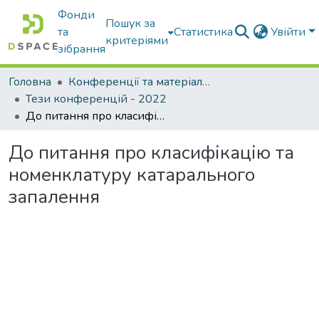
Фонди
Пошук за
та
Статистика
Увійти
критеріями
зібрання
Головна
Конференції та матеріали конференцій
Тези конференцій - 2022
До питання про класифікацію та номенклатуру катарального запалення
До питання про класифікацію та
номенклатуру катарального
запалення