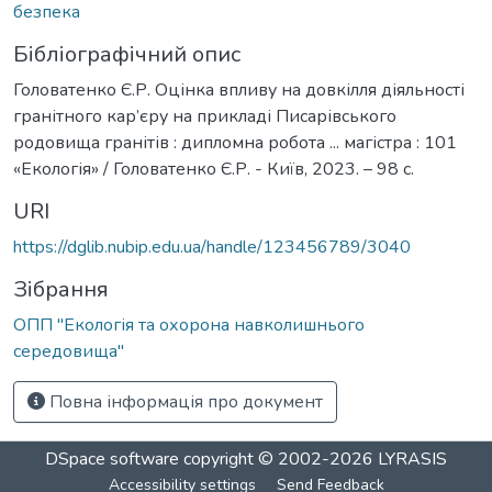
безпека
Бібліографічний опис
Головатенко Є.Р. Оцінка впливу на довкілля діяльності
гранітного кар’єру на прикладі Писарівського
родовища гранітів : дипломна робота ... магістра : 101
«Екологія» / Головатенко Є.Р. - Київ, 2023. – 98 с.
URI
https://dglib.nubip.edu.ua/handle/123456789/3040
Зібрання
ОПП "Екологія та охорона навколишнього
середовища"
Повна інформація про документ
DSpace software
copyright © 2002-2026
LYRASIS
Accessibility settings
Send Feedback