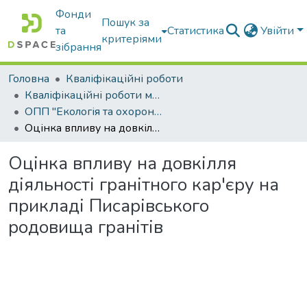
Фонди
Пошук за
та
Статистика
Увійти
критеріями
зібрання
Головна
Кваліфікаційні роботи
Кваліфікаційні роботи магістрів
ОПП "Екологія та охорона навколишнього середовища"
Оцінка впливу на довкілля діяльності гранітного кар'єру на прикладі Писарівського родовища гранітів
Оцінка впливу на довкілля
діяльності гранітного кар'єру на
прикладі Писарівського
родовища гранітів