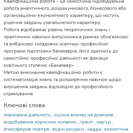
Кваліфікаційна робота – це самостійна індивідуальна
робота аналітичного, розрахункового, бізнесового або
організаційно-економічного характеру, що містить
рішення завдань узагальненого характеру.
Робота відображає рівень теоретичних знань і
практичних навичок випускника в рамках обов’язкової
та вибіркової складових освітньо-професійної
програми підготовки бакалаврів, його здатність до
самостійної професійної діяльності як фахівця
освітнього ступеню «Бакалавр».
Метою виконання кваліфікаційної роботи є
систематизація знань та розширення навичок щодо
вирішення завдань відповідно до професійного
спрямування.
Ключові слова
планована діяльність
,
оцінка впливу на довкілля
,
видобування корисних копалин
,
граніт
,
кар’єр
,
атмосферне повітря
,
водні ресурси
,
надра
,
екологічна