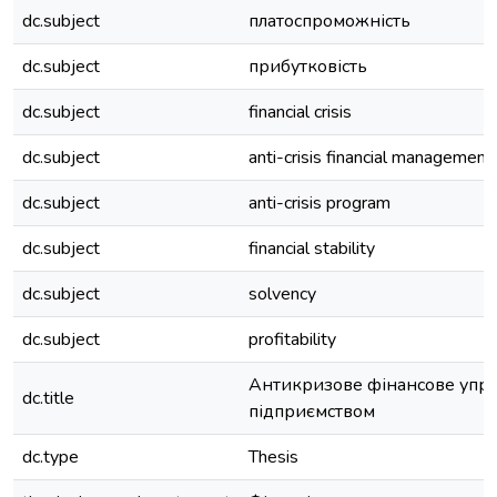
dc.subject
платоспроможність
dc.subject
прибутковість
dc.subject
financial crisis
dc.subject
anti-crisis financial management
dc.subject
anti-crisis program
dc.subject
financial stability
dc.subject
solvency
dc.subject
profitability
Антикризове фінансове упра
dc.title
підприємством
dc.type
Thesis