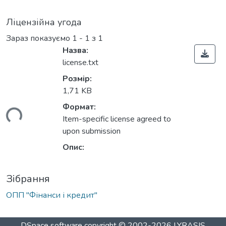
Ліцензійна угода
Зараз показуємо
1 - 1 з 1
Назва:
license.txt
Розмір:
1,71 KB
Формат:
ься...
Item-specific license agreed to
upon submission
Опис:
Зібрання
ОПП "Фінанси і кредит"
DSpace software
copyright © 2002-2026
LYRASIS