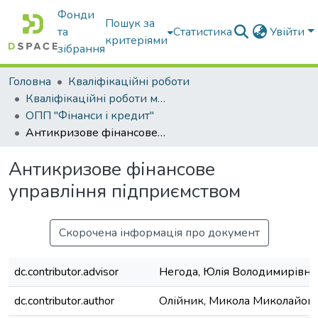
Фонди
Пошук за
та
Статистика
Увійти
критеріями
зібрання
Головна
Кваліфікаційні роботи
Кваліфікаційні роботи магістрів
ОПП "Фінанси і кредит"
Антикризове фінансове управління підприємством
Антикризове фінансове
управління підприємством
Скорочена інформація про документ
dc.contributor.advisor
Негода, Юлія Володимирівна
dc.contributor.author
Олійник, Микола Миколайов