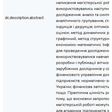
написання магістерської роб
використовувались наступні
дослідження: аналіз та синтез
dc.description.abstract
аналітичного групування, ста
індукція і дедукція; оптиміза
оцінок; метод динамічних ряд
графічний, метод структурног
економіко-математичні. Інф
для проведення дослідженн
використвовувалися навчальн
розробки і публікації вітчизн
зарубіжних дослідників у сф
фінансового управління дох
підприємств; нормативно-зак
України; фінансова звітніст
тощо. Практична цінність роб
тому, що висновки запропоно
магістерській роботі можуть
для аграрних підприємств з 