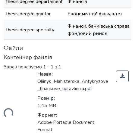
thesis.degree.departament
Фінансів
thesis.degree.grantor
Економічний факультет
Фінанси, банківська справа, 
thesis.degree.specialty
фондовий ринок
Файли
Контейнер файлів
Зараз показуємо
1 - 1 з 1
Назва:
Oliinyk_Mahisterska_Antykryzove
_finansove_upravlinnia.pdf
Розмір:
1,45 MB
ься...
Формат:
Adobe Portable Document
Format