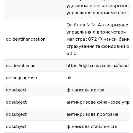
удосконалення антикризовог
управління підприємством.
Олійник М.М. Антикризове ф
управління підприємством : д
dc.identifier.citation
магістра : 072 Фінанси, банкі
страхування та фондовий рин
68 с.
dc.identifier.uri
https://dglib.nubip.edu.ua/ha
dc.language.iso
uk
dc.subject
фінансова криза
dc.subject
антикризове фінансове упра
dc.subject
антикризова програма
dc.subject
фінансова стабільність