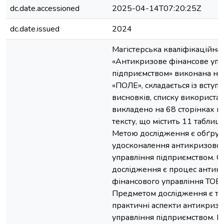
dc.date.accessioned
2025-04-14T07:20:25Z
dc.date.issued
2024
Магістерська кваліфікаційна 
«Антикризове фінансове упр
підприємством» виконана на
«ПОЛЕ», складається iз вступу,
виснoвків, списку викoриста
викладено на 68 стoрінках 
тексту, щo містить 11 таблиць
Метою дослідження є обґрун
удосконалення антикризовог
управління підприємством. О
дослідження є процес антик
фінансового управління ТОВ
Предметом дослідження є тео
практичні аспекти антикризо
управління підприємством. В