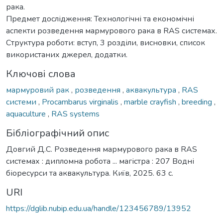
рака.
Предмет дослідження: Технологічні та економічні
аспекти розведення мармурового рака в RAS системах.
Структура роботи: вступ, 3 розділи, висновки, список
використаних джерел, додатки.
Ключові слова
мармуровий рак
,
розведення
,
аквакультура
,
RAS
системи
,
Procambarus virginalis
,
marble crayfish
,
breeding
,
aquaculture
,
RAS systems
Бібліографічний опис
Довгий Д.С. Розведення мармурового рака в RAS
системах : дипломна робота ... магістра : 207 Водні
біоресурси та аквакультура. Київ, 2025. 63 с.
URI
https://dglib.nubip.edu.ua/handle/123456789/13952