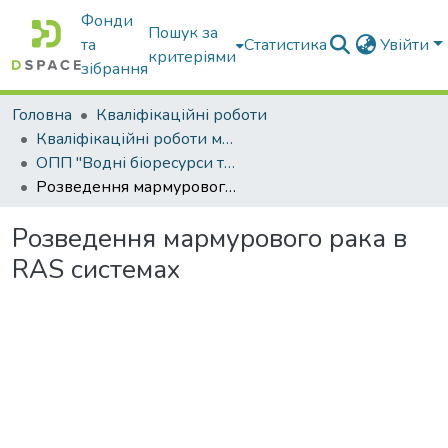
Фонди
Пошук за
та
Статистика
Увійти
критеріями
зібрання
Головна
Кваліфікаційні роботи
Кваліфікаційні роботи магістрів
ОПП "Водні біоресурси та аквакультура"
Розведення мармурового рака в RAS системах
Розведення мармурового рака в
RAS системах