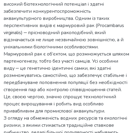
високий біотехнологічний потенціал і здатні
забезпечити конкурентоспроможність
аквакультурного виробництва. Одним із таких
перспективних видів є мармуровий рак (Procambarus
virginalis) ‒ прісноводний ракоподібний, який
відзначається не лише незвичайною зовнішністю, а й
унікальними біологічними особливостями.
Мармуровий рак є об’єктом, що розмножується шляхом
партеногенезу, тобто без участі самців. Усі особини
виду ‒ це генетично ідентичні самки, які здатні
розмножуватись самостійно, що забезпечує стабільне і
передбачуване поповнення популяції без необхідності
створення пар або контролю співвідношення статей.
Це, своєю чергою, значно спрощує технологічний
процес вирощування і робить вид особливо
привабливим для промислової аквакультури.
З огляду на обмеженість водних ресурсів та екологічні
ризики, з якими стикається традиційне ставкове
рибництво, дедалі більшої популярності набувають