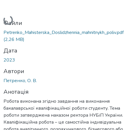
Вантажиться...
Файли
Petrenko_Mahisterska_Doslidzhennia_mahnitnykh_poliv.pdf
(2,26 MB)
Дата
2023
Автори
Петренко, О. В.
Анотація
Робота виконана згідно завдання на виконання
бакалаврської кваліфікаційної роботи студенту. Тема
роботи затверджена наказом ректора НУБіП України.
Кваліфікаційна робота – це самостійна індивідуальна
робота аналітичного, розрахункового, бізнесового або