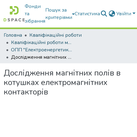
Фонди
Пошук за
та
Статистика
Увійти
критеріями
зібрання
Головна
Кваліфікаційні роботи
Кваліфікаційні роботи магістрів
ОПП "Електроенергетика, електротехніка та електромеханіка"
Дослідження магнітних полів в котушках електромагнітних контакторів
Дослідження магнітних полів в
котушках електромагнітних
контакторів