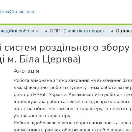
ями
Статистика
Кваліфікаційні роботи магістрів
ОПП "Екологія та охорона навколишнього середовища"
і систем роздільного збору
і м. Біла Церква)
Анотація
Робота виконана згідно завдання на виконання бак
кваліфікаційної роботи студенту. Тема роботи затв
ректора НУБіП України. Кваліфікаційна робота – це 
індивідуальна робота аналітичного, розрахункового,
організаційно-економічного характеру, що містить 
узагальненого характеру.
Робота відображає рівень теоретичних знань і пра
випускника в рамках обов’язкової та вибіркової скл