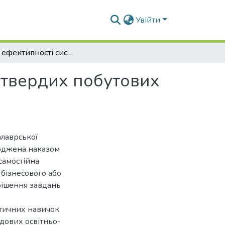
Увійти
Оцінка ефективності систем роздільного збору твердих побутових відходів (на прикладі м. Біла Церква)
 твердих побутових
алаврської
ерджена наказом
самостійна
 бізнесового або
рішення завдань
ктичних навичок
адових освітньо-