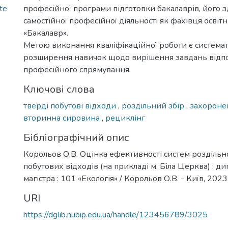
te
професійної програми підготовки бакалаврів, його з
самостійної професійної діяльності як фахівця освіт
«Бакалавр».
Метою виконання кваліфікаційної роботи є системат
розширення навичок щодо вирішення завдань відп
професійного спрямування.
Ключові слова
тверді побутові відходи
,
роздільний збір
,
захорон
вторинна сировина
,
рециклінг
Бібліографічний опис
Корольов О.В. Оцінка ефективності систем роздільн
побутових відходів (на прикладі м. Біла Церква) : дип
магістра : 101 «Екологія» / Корольов О.В. - Київ, 2023.
URI
https://dglib.nubip.edu.ua/handle/123456789/3025