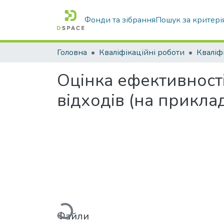
Фонди та зібрання
Пошук за критері
Головна
Кваліфікаційні роботи
Оцінка ефективност
відходів (на приклад
Вантажиться...
Файли