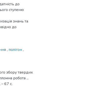
датність до
нього ступеню
изація знань та
овідно до
ення
,
полігон
,
ого збору твердих
ломна робота ...
 – 67 с.