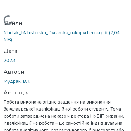
Вантажиться...
Файли
Mudrak_Mahisterska_Dynamika_nakopychennia.pdf
(2,04
MB)
Дата
2023
Автори
Мудрак, В. І.
Анотація
Робота виконана згідно завдання на виконання
бакалаврської кваліфікаційної роботи студенту. Тема
роботи затверджена наказом ректора НУБіП України.
Кваліфікаційна робота – це самостійна індивідуальна
робота аналітичного, розрахункового, бізнесового або