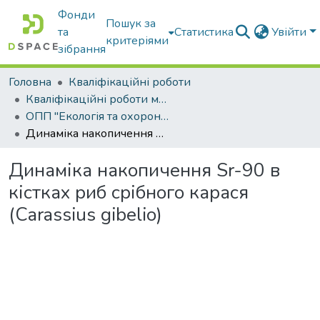
Фонди
Пошук за
та
Статистика
Увійти
критеріями
зібрання
Головна
Кваліфікаційні роботи
Кваліфікаційні роботи магістрів
ОПП "Екологія та охорона навколишнього середовища"
Динаміка накопичення Sr-90 в кістках риб срібного карася (Carassius gibelio)
Динаміка накопичення Sr-90 в
кістках риб срібного карася
(Carassius gibelio)