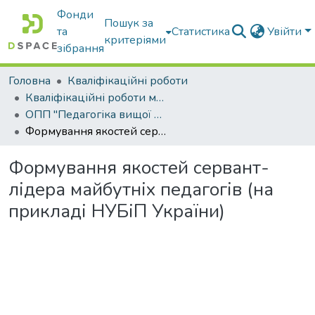
Фонди
Пошук за
та
Статистика
Увійти
критеріями
зібрання
Головна
Кваліфікаційні роботи
Кваліфікаційні роботи магістрів
ОПП "Педагогіка вищої школи"
Формування якостей сервант-лідера майбутніх педагогів (на прикладі НУБіП України)
Формування якостей сервант-
лідера майбутніх педагогів (на
прикладі НУБіП України)