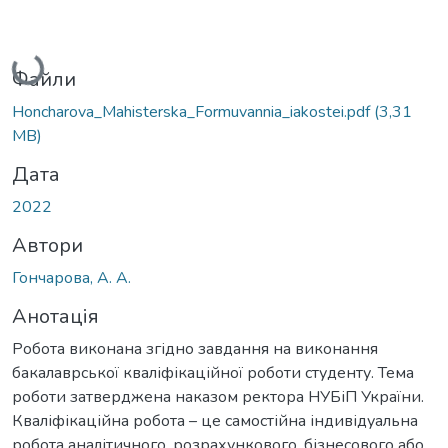
Вантажиться...
Файли
Honcharova_Мahisterska_Formuvannia_iakostei.pdf
(3,31
MB)
Дата
2022
Автори
Гончарова, А. А.
Анотація
Робота виконана згідно завдання на виконання
бакалаврської кваліфікаційної роботи студенту. Тема
роботи затверджена наказом ректора НУБіП України.
Кваліфікаційна робота – це самостійна індивідуальна
робота аналітичного, розрахункового, бізнесового або