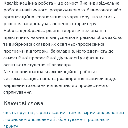
Кваліфікаційна робота – це самостійна індивідуальна
робота аналітичного, розрахункового, бізнесового або
організаційно-економічного характеру, що містить
рішення завдань узагальненого характеру.
Робота відображає рівень теоретичних знань і
практичних навичок випускника в рамках обов’язкової
та вибіркової складових освітньо-професійної
програми підготовки бакалаврів, його здатність до
самостійної професійної діяльності як фахівця
освітнього ступеню «Бакалавр».
Метою виконання кваліфікаційної роботи є
систематизація знань та розширення навичок щодо
вирішення завдань відповідно до професійного
спрямування.
Ключові слова
якість ґрунтів
,
сірий лісовий
,
темно-сірий опідзолений
,
чорнозем опідзолений
,
бонітування
,
родючість
ґрунту