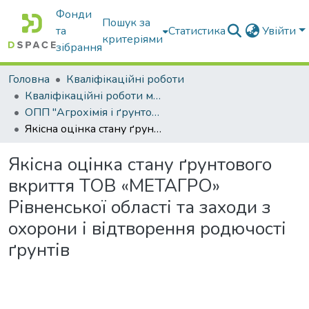
Фонди
Пошук за
та
Статистика
Увійти
критеріями
зібрання
Головна
Кваліфікаційні роботи
Кваліфікаційні роботи магістрів
ОПП "Агрохімія і ґрунтознавство"
Якісна оцінка стану ґрунтового вкриття ТОВ «МЕТАГРО» Рівненської області та заходи з охорони і відтворення родючості ґрунтів
Якісна оцінка стану ґрунтового
вкриття ТОВ «МЕТАГРО»
Рівненської області та заходи з
охорони і відтворення родючості
ґрунтів