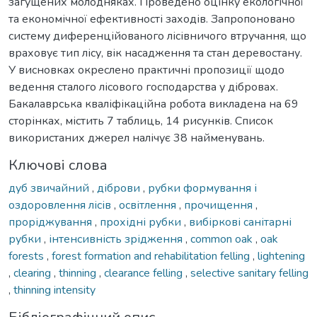
загущених молодняках. Проведено оцінку екологічної
та економічної ефективності заходів. Запропоновано
систему диференційованого лісівничого втручання, що
враховує тип лісу, вік насадження та стан деревостану.
У висновках окреслено практичні пропозиції щодо
ведення сталого лісового господарства у дібровах.
Бакалаврська кваліфікаційна робота викладена на 69
сторінках, містить 7 таблиць, 14 рисунків. Список
використаних джерел налічує 38 найменувань.
Ключові слова
дуб звичайний
,
діброви
,
рубки формування і
оздоровлення лісів
,
освітлення
,
прочищення
,
проріджування
,
прохідні рубки
,
вибіркові санітарні
рубки
,
інтенсивність зрідження
,
common oak
,
oak
forests
,
forest formation and rehabilitation felling
,
lightening
,
clearing
,
thinning
,
clearance felling
,
selective sanitary felling
,
thinning intensity