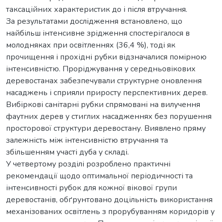
таксаційних характеристик до і після втручання.
За результатами дослідження встановлено, що
найбільш інтенсивне зрідження спостерігалося в
молодняках при освітленнях (36,4 %), тоді як
прочищення і прохідні рубки відзначалися помірною
інтенсивністю. Проріджування у середньовікових
деревостанах забезпечували структурне оновлення
насаджень і сприяли приросту перспективних дерев.
Вибіркові санітарні рубки спрямовані на вилучення
фаутних дерев у стиглих насадженнях без порушення
просторової структури деревостану. Виявлено пряму
залежність між інтенсивністю втручання та
збільшенням участі дуба у складі.
У четвертому розділі розроблено практичні
рекомендації щодо оптимальної періодичності та
інтенсивності рубок для кожної вікової групи
деревостанів, обґрунтовано доцільність використання
механізованих освітлень з прорубуванням коридорів у