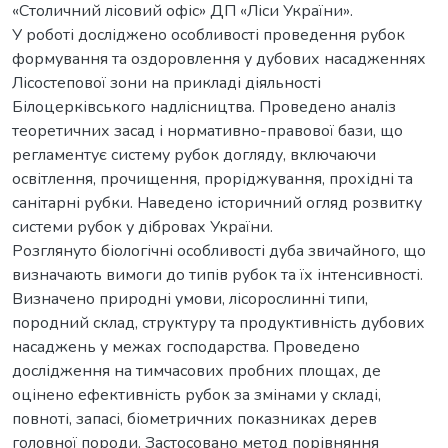
«Столичний лісовий офіс» ДП «Ліси України».
У роботі досліджено особливості проведення рубок
формування та оздоровлення у дубових насадженнях
Лісостепової зони на прикладі діяльності
Білоцерківського надлісництва. Проведено аналіз
теоретичних засад і нормативно-правової бази, що
регламентує систему рубок догляду, включаючи
освітлення, прочищення, проріджування, прохідні та
санітарні рубки. Наведено історичний огляд розвитку
системи рубок у дібровах України.
Розглянуто біологічні особливості дуба звичайного, що
визначають вимоги до типів рубок та їх інтенсивності.
Визначено природні умови, лісорослинні типи,
породний склад, структуру та продуктивність дубових
насаджень у межах господарства. Проведено
дослідження на тимчасових пробних площах, де
оцінено ефективність рубок за змінами у складі,
повноті, запасі, біометричних показниках дерев
головної породи. Застосовано метод порівняння