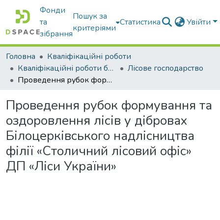
Фонди
Пошук за
та
Статистика
Увійти
критеріями
зібрання
Головна
Кваліфікаційні роботи
Кваліфікаційні роботи бакалаврів
Лісове господарство
Проведення рубок формування та оздоровлення лісів у дібровах Білоцерківського надлісництва філії «Столичний лісовий офіс» ДП «Ліси України»
Проведення рубок формування та
оздоровлення лісів у дібровах
Білоцерківського надлісництва
філії «Столичний лісовий офіс»
ДП «Ліси України»