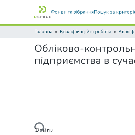
Фонди та зібрання
Пошук за критері
Головна
Кваліфікаційні роботи
Обліково-контрольн
підприємства в суча
Вантажиться...
Файли