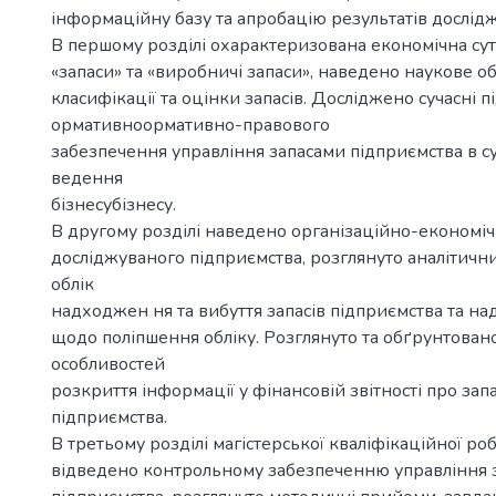
інформаційну базу та апробацію результатів дослід
В першому розділі охарактеризована економічна сут
«запаси» та «виробничі запаси», наведено наукове 
класифікації та оцінки запасів. Досліджено сучасні п
ормативноормативно-правового
забезпечення управління запасами підприємства в с
ведення
бізнесубізнесу.
В другому розділі наведено організаційно-економі
досліджуваного підприємства, розглянуто аналітичн
облік
надходжен ня та вибуття запасів підприємства та на
щодо поліпшення обліку. Розглянуто та обґрунтова
особливостей
розкриття інформації у фінансовій звітності про зап
підприємства.
В третьому розділі магістерської кваліфікаційної ро
відведено контрольному забезпеченню управління 