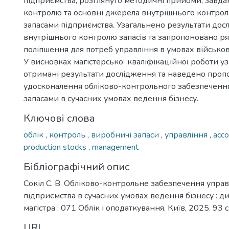
підприємства, розглянуто методичні прийоми, завд
контролю та основні джерела внутрішнього контрол
запасами підприємства. Узагальнено результати дос
внутрішнього контролю запасів та запропоновано ря
поліпшення для потреб управління в умовах військов
У висновках магістерської кваліфікаційної роботи у
отримані результати дослідження та наведено проп
удосконалення обліково-контрольного забезпеченн
запасами в сучасних умовах ведення бізнесу.
Ключові слова
облік
,
контроль
,
виробничі запаси
,
управління
,
acco
production stocks
,
management
Бібліографічний опис
Сокіл С. В. Обліково-контрольне забезпечення упра
підприємства в сучасних умовах ведення бізнесу : ди
магістра : 071 Облік і оподаткування. Київ, 2025. 93 с
URI