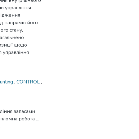
ання внутрішнього
ю управління
лідження
д напрямів його
ого стану.
загальнено
озиції щодо
я управління
unting
,
CONTROL
,
вління запасами
пломна робота ...
.