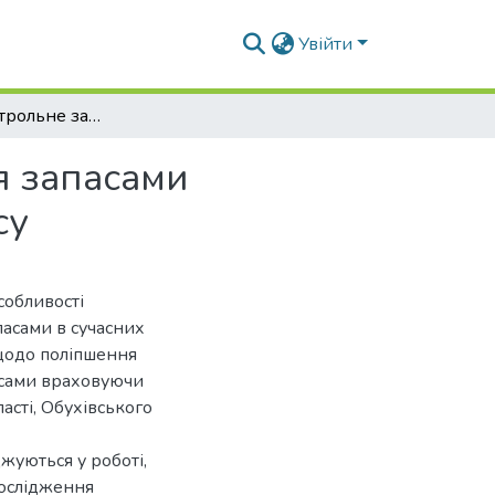
Увійти
Обліково-контрольне забезпечення управління запасами підприємства в сучасних умовах ведення бізнесу
я запасами
су
собливості
асами в сучасних
щодо поліпшення
асами враховуючи
асті, Обухівського
джуються у роботі,
дослідження