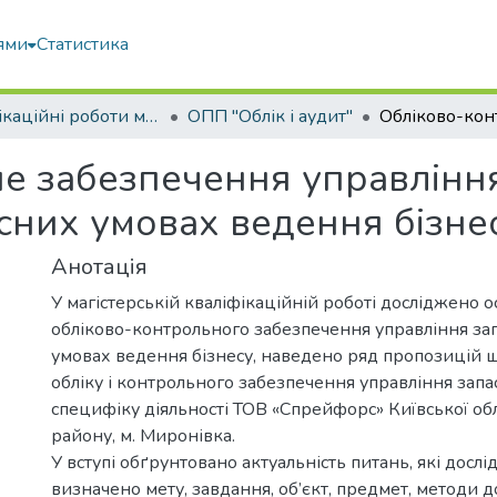
ями
Статистика
Кваліфікаційні роботи магістрів
ОПП "Облік і аудит"
е забезпечення управлінн
сних умовах ведення бізне
Анотація
У магістерській кваліфікаційній роботі досліджено о
обліково-контрольного забезпечення управління зап
умовах ведення бізнесу, наведено ряд пропозицій 
обліку і контрольного забезпечення управління зап
специфіку діяльності ТОВ «Спрейфорс» Київської обл
району, м. Миронівка.
У вступі обґрунтовано актуальність питань, які дослі
визначено мету, завдання, об’єкт, предмет, методи 