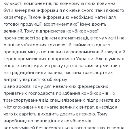
кількості компонентів, по кожному із яких повинна
бути вичерпна інформація як кількісного, так і якісного
характеру. Також інформацію необхідно мати і для
готової продукції, асортимент якої існує досить
великий. Тому підприємства комбікормової
промисловості за рівнем автоматизації, в тому числі і на
рівні комп’ютерних технологій, займають одне з
провідних місць не тільки в агропромисловій галузі, а й
серед промислових підприємств України. Але в умовах
енергетичної кризи і росту цін як на самі корми, так і
на традиційні види палива, частина транспортних
витрат у вартості комбікорму
різко зросла. Тому для невеликих фермерських і
приватних господарств придбання комбікормів і їх
транспортування від спеціалізованих підприємств до
міст споживання вимагає великих витрат, внаслідок
чого їх вартість виходить досить високою. Тому
виробництво повноцінних комбікормів і
кормосумішей безпосередньо у господарствах із зерна