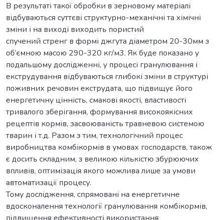
В результаті такої обробки в зерновому матеріалі
відбуваються суттєві структурно-механічні та хімічні
зміни і на виході виходить пористий
спучений стренг в формі джгута діаметром 20-30мм з
об’ємною масою 290-320 кг/м3. Як буде показано у
подальшому дослідженні, у процесі гранулювання і
екструдування відбуваються глибокі зміни в структурі
поживних речовин екструдата, що підвищує його
енергетичну цінність, смакові якості, властивості
тривалого зберігання, формування високоякісних
рецептів кормів, засвоюваність травневою системою
тварин і т.д. Разом з тим, технологічний процес
виробництва комбікормів в умовах господарств, також
є досить складним, з великою кількістю збурюючих
впливів, оптимізація якого можлива лише за умови
автоматизації процесу.
Тому дослідження, спрямовані на енергетичне
вдосконалення технології гранулювання комбікормів,
підвищення ефективності використання