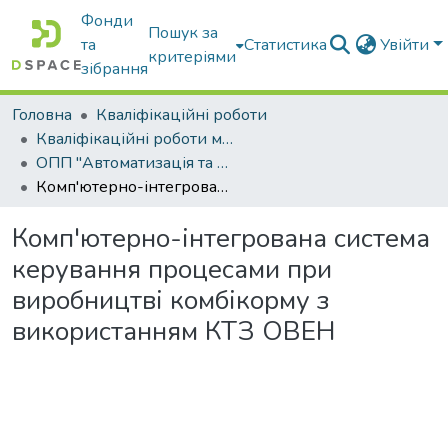
Фонди
Пошук за
та
Статистика
Увійти
критеріями
зібрання
Головна
Кваліфікаційні роботи
Кваліфікаційні роботи магістрів
ОПП "Автоматизація та комп’ютерно-інтегровані технології"
Комп'ютерно-інтегрована система керування процесами при виробництві комбікорму з використанням КТЗ ОВЕН
Комп'ютерно-інтегрована система
керування процесами при
виробництві комбікорму з
використанням КТЗ ОВЕН