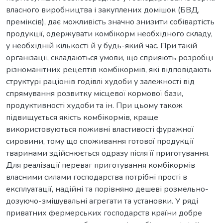
власного виробництва і закуплених домішок (БВД,
преміксів), дає можливість значно знизити собівартість
продукції, одержувати комбікорм необхідного складу,
у необхідній кількості й у будь-який час. При такій
організації, складаються умови, що сприяють розробці
різноманітних рецептів комбікормів, які відповідають
структурі раціонів годівлі худоби у залежності від
спрямування розвитку місцевої кормової бази,
продуктивності худоби та ін. При цьому також
підвищується якість комбікормів, краще
використовуються поживні властивості фуражної
сировини, тому що споживання готової продукції
тваринами здійснюється одразу після її приготування.
Для реалізації переваг приготування комбікормів
власними силами господарства потрібні прості в
експлуатації, надійні та порівняно дешеві розмельно-
дозуючо-змішувальні агрегати та установки. У ряді
приватних фермерських господарств країни добре