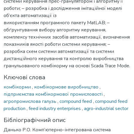
системи керування прес-гранулятором і алгоритму її
роботи; – розробка і дослідження імітаційної моделі
об’єкта автоматизації із
використанням програмного пакету MatLAB; –
обґрунтування вибору алгоритму керування,
комплексу технічних засобів автоматизації, визначення
показників якості роботи системи керування; –
розробка схем системи автоматизації та системи
дистанційного керування та контролю виробництва
гранульованого комбікорму на основі Scada Trace Mode.
Ключові слова
комбікорми
,
комбікормове виробництво
,
підприємства комбікормової промисловості
,
агропромислова галузь
,
compound feed
,
compound feed
production
,
feed industry enterprises
,
agro-industrial sector
Бібліографічний опис
Данько Р.О. Комп’ютерно-інтегрована система