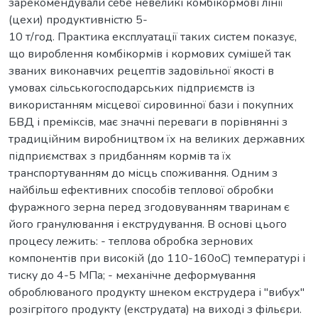
зарекомендували себе невеликі комбікормові лінії
(цехи) продуктивністю 5-
10 т/год. Практика експлуатації таких систем показує,
що вироблення комбікормів і кормових сумішей так
званих виконавчих рецептів задовільної якості в
умовах сільськогосподарських підприємств із
використанням місцевої сировинної бази і покупних
БВД і преміксів, має значні переваги в порівнянні з
традиційним виробництвом їх на великих державних
підприємствах з придбанням кормів та їх
транспортуванням до місць споживання. Одним з
найбільш ефективних способів теплової обробки
фуражного зерна перед згодовуванням тваринам є
його гранулювання і екструдування. В основі цього
процесу лежить: - теплова обробка зернових
компонентів при високій (до 110-160оС) температурі і
тиску до 4-5 МПа; - механічне деформування
оброблюваного продукту шнеком екструдера і "вибух"
розігрітого продукту (екструдата) на виході з фільєри.