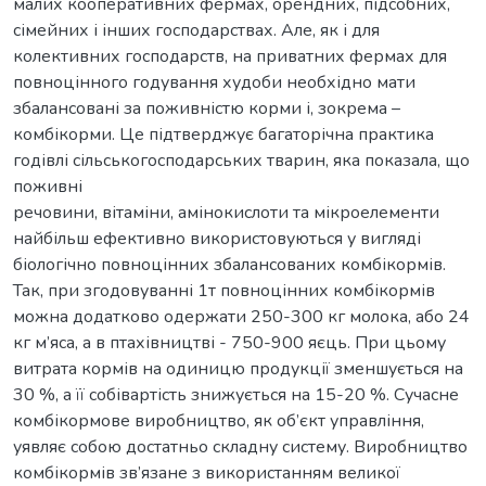
малих кооперативних фермах, орендних, підсобних,
сімейних і інших господарствах. Але, як і для
колективних господарств, на приватних фермах для
повноцінного годування худоби необхідно мати
збалансовані за поживністю корми і, зокрема –
комбікорми. Це підтверджує багаторічна практика
годівлі сільськогосподарських тварин, яка показала, що
поживні
речовини, вітаміни, амінокислоти та мікроелементи
найбільш ефективно використовуються у вигляді
біологічно повноцінних збалансованих комбікормів.
Так, при згодовуванні 1т повноцінних комбікормів
можна додатково одержати 250-300 кг молока, або 24
кг м’яса, а в птахівництві - 750-900 яєць. При цьому
витрата кормів на одиницю продукції зменшується на
30 %, а її собівартість знижується на 15-20 %. Сучасне
комбікормове виробництво, як об’єкт управління,
уявляє собою достатньо складну систему. Виробництво
комбікормів зв’язане з використанням великої