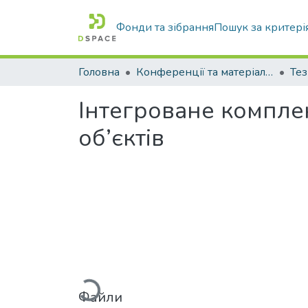
Фонди та зібрання
Пошук за критері
Головна
Конференції та матеріали конференцій
Тез
Інтегроване компле
об’єктів
Вантажиться...
Файли