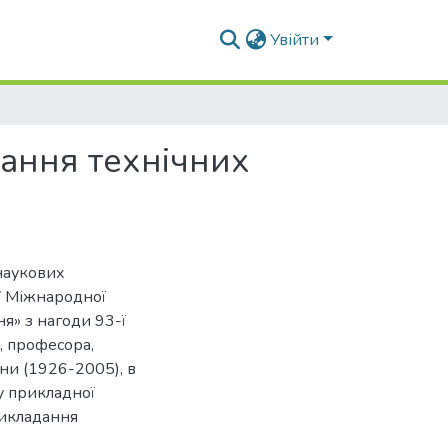
Увійти
ання технічних
наукових
IV Міжнародної
я» з нагоди 93-ї
, професора,
ни (1926-2005), в
у прикладної
викладання