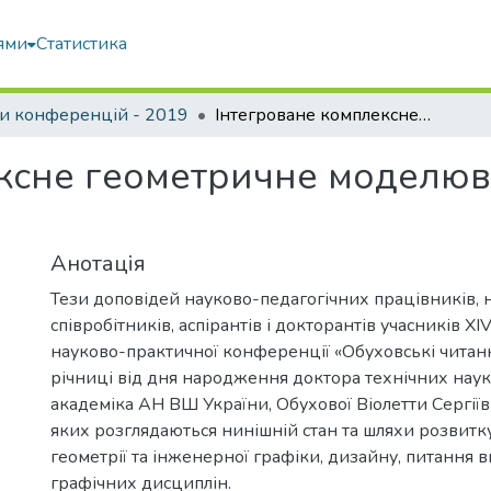
ями
Статистика
и конференцій - 2019
Інтегроване комплексне геометричне моделювання технічних об’єктів
ксне геометричне моделюв
Анотація
Тези доповідей науково-педагогічних працівників, 
співробітників, аспірантів і докторантів учасників X
науково-практичної конференції «Обуховські читанн
річниці від дня народження доктора технічних наук
академіка АН ВШ України, Обухової Віолетти Сергіїв
яких розглядаються нинішній стан та шляхи розвитк
геометрії та інженерної графіки, дизайну, питання 
графічних дисциплін.