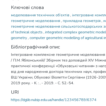
Ключові слова
моделювання технічних об’єктів
,
інтегроване компл
геометричне моделювання
,
прикладна геометрія
,
к
геометричне моделювання сільськогосподарських 
of technical objects
,
integrated complex geometric model
geometry
,
computer geometric modelling of agricultural
Бібліографічний опис
Інтегроване комплексне геометричне моделювання т
/ П.М. Яблонський// Збірник тез доповідей XIV Міжн
практичної конференції «Обуховські читання» з наго
від дня народження доктора технічних наук, профе
ВШ України, Обухової Віолетти Сергіївни (1926-200
2019 року. - K. : , - 2019. - С. 52.-54.
URI
https://dglib.nubip.edu.ua/handle/123456789/6374