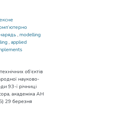
ексне
омп’ютерно
знарядь
,
modelling
ling
,
applied
 implements
ехнічних об’єктів
ародної науково-
ди 93-ї річниці
сора, академіка АН
5) 29 березня