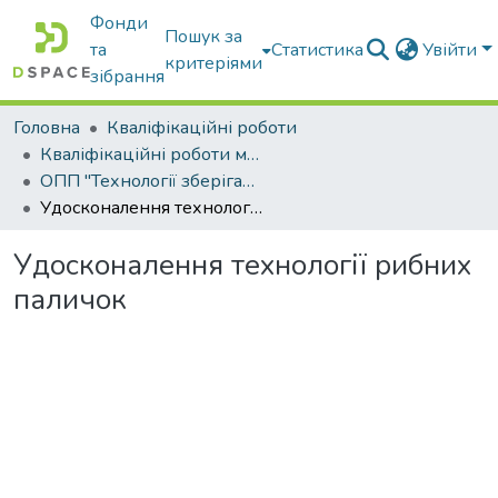
Фонди
Пошук за
та
Статистика
Увійти
критеріями
зібрання
Головна
Кваліфікаційні роботи
Кваліфікаційні роботи магістрів
ОПП "Технології зберігання та переробки водних біоресурсів"
Удосконалення технології рибних паличок
Удосконалення технології рибних
паличок