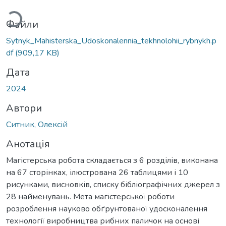
житься...
Файли
Sytnyk_Mahisterska_Udoskonalennia_tekhnolohii_rybnykh.p
df
(909,17 KB)
Дата
2024
Автори
Ситник, Олексій
Анотація
Магістерська робота складається з 6 розділів, виконана
на 67 сторінках, ілюстрована 26 таблицями і 10
рисунками, висновків, списку бібліографічних джерел з
28 найменувань. Мета магістерської роботи
розроблення науково обґрунтованої удосконалення
технології виробництва рибних паличок на основі