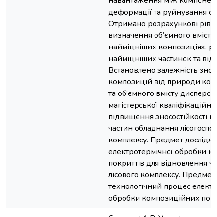
навантаження між компонент
деформації та руйнування сп
Отримано розрахункові рівн
визначення об’ємного вмісту
найміцніших композиціях, ро
найміцніших частинок та від
Встановлено залежність зносо
композицій від природи комп
та об’ємного вмісту дисперсн
магістерської кваліфікаційно
підвищення зносостійкості 
частин обладнання лісогоспо
комплексу. Предмет дослідже
електротермічної обробки к
покриттів для відновлення ч
лісового комплексу. Предмет
технологічний процес електр
обробки композиційних покр