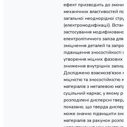
ефект призводить до зміни 
механічних властивостей покр
загальної неоднорідної стру
(електромодифікації). Встано
застосування модифікованог
електролітичного заліза для 
зміцнення деталей та запроп
підвищення зносостійкості п
утворення міцних фазових зв
зниження внутрішніх залиш
Досліджено взаємозв’язок мі
міцністю та зносостійкістю 
матеріалів з металевою матр
суцільний каркас, у якому рі
розподілені дисперсні тверді 
показано, що тверда дисперс
може значно підвищити зносо
матеріалів за рахунок розпод