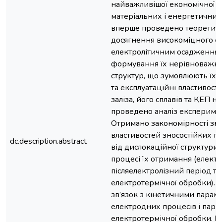
найважливішої економічної 
матеріальних і енергетичних 
вперше проведено теоретич
досягнення високоміцного ст
електролітичним осадження
формування їх нерівноважн
структур, що зумовлюють їх в
та експлуатаційні властивості
заліза, його сплавів та КЕП на
проведено аналіз експериме
Отримано закономірності зм
властивостей зносостійких п
dc.description.abstract
від дислокаційної структури,
процесі їх отримання (електро
післяелектролізний період та
електротермічної обробки). 
зв’язок з кінетичними парам
електродних процесів і пар
електротермічної обробки. 