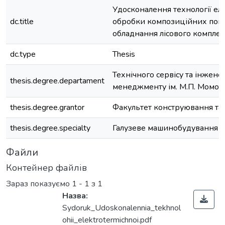
Удосконалення технології ел
dc.title
обробки композиційних покр
обладнання лісового комплек
dc.type
Thesis
Технічного сервісу та інжене
thesis.degree.departament
менеджменту ім. М.П. Момот
thesis.degree.grantor
Факультет конструювання та
thesis.degree.specialty
Галузеве машинобудування
Файли
Контейнер файлів
Зараз показуємо
1 - 1 з 1
Назва:
Sydoruk_Udoskonalennia_tekhnol
ohii_elektrotermichnoi.pdf