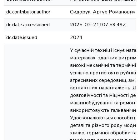
dc.contributor.author
Сидорук, Артур Романович
dc.date.accessioned
2025-03-21T07:59:49Z
dc.date.issued
2024
У сучасній техніці існує нага
матеріалах, здатних витриму
високі механічні та термічні
успішно протистояти руйнівні
агресивних середовищ, зміни
контактних навантажень. Дл
довговічності та міцності дет
машинобудуванні та ремонті
використовують гальванічні 
Удосконалюються способи їх
деталі та різного роду модифі
хіміко-термічної обробки та ін