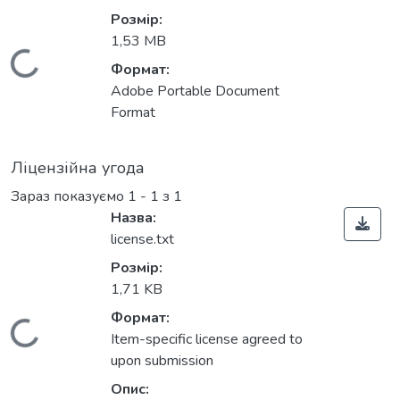
Розмір:
1,53 MB
ажиться...
Формат:
Adobe Portable Document
Format
Ліцензійна угода
Зараз показуємо
1 - 1 з 1
Назва:
license.txt
Розмір:
1,71 KB
Формат:
ажиться...
Item-specific license agreed to
upon submission
Опис: