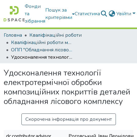
Фонди
Пошук за
та
Статистика
Увійти
критеріями
зібрання
Головна
Кваліфікаційні роботи
Кваліфікаційні роботи магістрів
ОПП "Обладнання лісового комплексу"
Удосконалення технології електротермічної обробки композиційних покриттів деталей обладнання лісового комплексу
Удосконалення технології
електротермічної обробки
композиційних покриттів деталей
обладнання лісового комплексу
Скорочена інформація про документ
dc.contributor.advisor
Роговський, Іван Леонідович