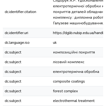
Сидорук А.Р. Удосконалення 
електротермічної обробки к
dc.identifier.citation
покриттів деталей обладнанн
комплексу : дипломна робота 
Галузеве машинобудування. Ки
dc.identifier.uri
https://dglib.nubip.edu.ua/ha
dc.language.iso
uk
dc.subject
композиційні покриття
dc.subject
лісовий комплекс
dc.subject
електротермічна обробка
dc.subject
composite coatings
dc.subject
forest complex
dc.subject
electrothermal treatment