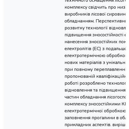
технічного оснащення лісого
комплексу свідчить про низь
виробників лісової сировини
обладнанням. Перспективни
розвитку технології відновле
підвищення зносостійкості є 
нанесення зносостійких покри
електролітів (ЕС) з подальшо
електротермічною обробкою
нових матеріалів з унікальн
при повному переплавленні п
пропонованій кваліфікаційні
роботі розроблено технологі
відновлення та підвищення д
частин обладнання лісогоспо
комплексу зносостійкими КЕ
електротермічної обробкою 
заповнення прогалини в обла
прикладних аспектів. виріше