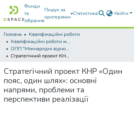
Фонди
Пошук за
та
Статистика
Увійти
критеріями
зібрання
Головна
Кваліфікаційні роботи
Кваліфікаційні роботи магістрів
ОПП "Міжнародні відносини, суспільні комунікації та регіональні студії"
Стратегічний проект КНР «Один пояс, один шлях»: основні напрями, проблеми та перспективи реалізації
Стратегічний проект КНР «Один
пояс, один шлях»: основні
напрями, проблеми та
перспективи реалізації