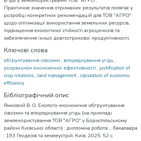
угідь у землекористуванні ТОВ "АГРО".
Практичне значення отриманих результатів полягає у
розробці конкретних рекомендацій для ТОВ "АГРО"
щодо оптимізації використання земельних ресурсів,
підвищення екологічної стійкості агроценозів та
забезпечення їхньої довгострокової продуктивності.
Ключові слова
обгрунтування сівозмін
,
впорядкування угідь
,
розрахунок економічної ефективності
,
justification of
crop rotations
,
land management
,
calculation of economic
efficiency
Бібліографічний опис
Ямковий В. О. Еколого-економічне обґрунтування
сівозмін та впорядкування угідь (на прикладі
землекористування ТОВ "АГРО" у Бориспільському
районі Київської області) : дипломна робота ... бакалавра
: 193 Геодезія та землеустрій. Київ, 2025. 52 с.