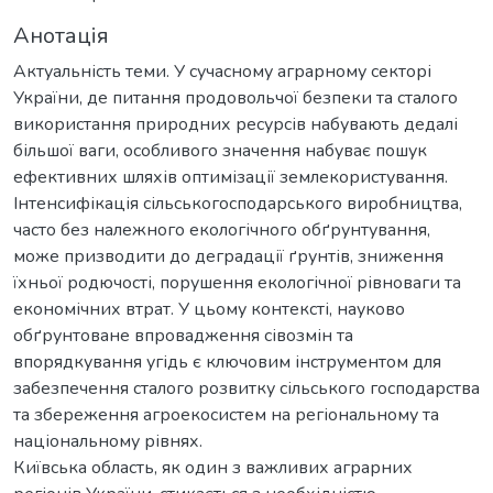
Анотація
Актуальність теми. У сучасному аграрному секторі
України, де питання продовольчої безпеки та сталого
використання природних ресурсів набувають дедалі
більшої ваги, особливого значення набуває пошук
ефективних шляхів оптимізації землекористування.
Інтенсифікація сільськогосподарського виробництва,
часто без належного екологічного обґрунтування,
може призводити до деградації ґрунтів, зниження
їхньої родючості, порушення екологічної рівноваги та
економічних втрат. У цьому контексті, науково
обґрунтоване впровадження сівозмін та
впорядкування угідь є ключовим інструментом для
забезпечення сталого розвитку сільського господарства
та збереження агроекосистем на регіональному та
національному рівнях.
Київська область, як один з важливих аграрних