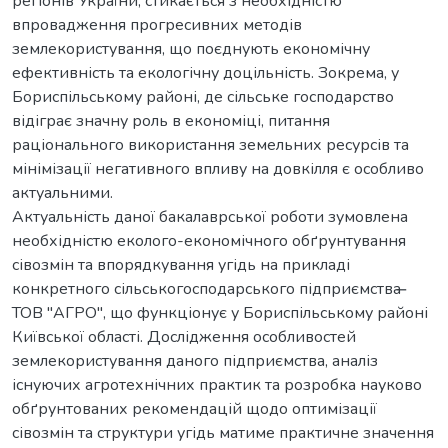
регіонів України, стикається з необхідністю
впровадження прогресивних методів
землекористування, що поєднують економічну
ефективність та екологічну доцільність. Зокрема, у
Бориспільському районі, де сільське господарство
відіграє значну роль в економіці, питання
раціонального використання земельних ресурсів та
мінімізації негативного впливу на довкілля є особливо
актуальними.
Актуальність даної бакалаврської роботи зумовлена
необхідністю еколого-економічного обґрунтування
сівозмін та впорядкування угідь на прикладі
конкретного сільськогосподарського підприємства ̶
ТОВ "АГРО", що функціонує у Бориспільському районі
Київської області. Дослідження особливостей
землекористування даного підприємства, аналіз
існуючих агротехнічних практик та розробка науково
обґрунтованих рекомендацій щодо оптимізації
сівозмін та структури угідь матиме практичне значення