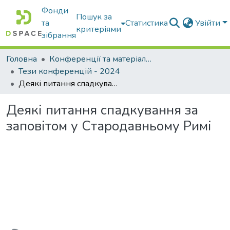
Фонди
Пошук за
та
Статистика
Увійти
критеріями
зібрання
Головна
Конференції та матеріали конференцій
Тези конференцій - 2024
Деякі питання спадкування за заповітом у Стародавньому Римі
Деякі питання спадкування за
заповітом у Стародавньому Римі
антажиться...