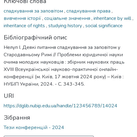
Ключові слова
спадкування за заповітом
,
спадкування права
,
вивчення історії
,
соціальне значення
,
inheritance by will
,
inheritance of rights
,
studying history
,
social significance
Бібліографічний опис
Нелуп І. Деякі питання спадкування за заповітом у
Стародавньому Римі // Проблеми юридичної науки
очима молодих науковців : збірник наукових праць
XVIII Всеукраїнської науково-практичної онлайн-
конференції (м. Київ, 17 жовтня 2024 року) – Київ :
НУБІП України, 2024. - С. 343-345.
URI
https://dglib.nubip.edu.ua/handle/123456789/14024
Зібрання
Тези конференцій - 2024