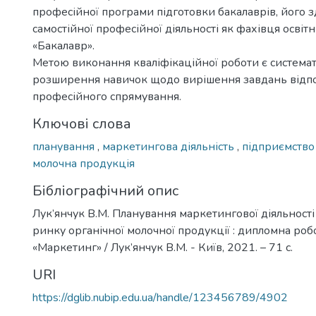
професійної програми підготовки бакалаврів, його з
самостійної професійної діяльності як фахівця освіт
«Бакалавр».
Метою виконання кваліфікаційної роботи є системат
розширення навичок щодо вирішення завдань відп
професійного спрямування.
Ключові слова
планування
,
маркетингова діяльність
,
підприємств
молочна продукція
Бібліографічний опис
Лук’янчук В.М. Планування маркетингової діяльності
ринку органічної молочної продукції : дипломна робота
«Маркетинг» / Лук’янчук В.М. - Київ, 2021. – 71 с.
URI
https://dglib.nubip.edu.ua/handle/123456789/4902