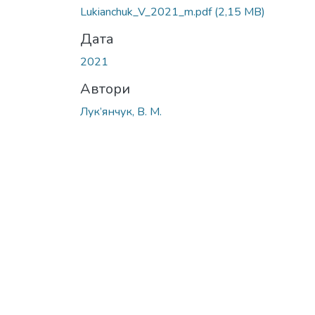
Lukianchuk_V_2021_m.pdf
(2,15 MB)
Дата
2021
Автори
Лук’янчук, В. М.