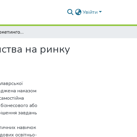
Увійти
Планування маркетингової діяльності підприємства на ринку органічної молочної продукції
ства на ринку
алаврської
ерджена наказом
самостійна
 бізнесового або
рішення завдань
ктичних навичок
адових освітньо-