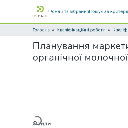
Фонди та зібрання
Пошук за критері
Головна
Кваліфікаційні роботи
Планування маркети
органічної молочної
Вантажиться...
Файли