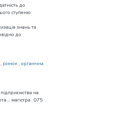
датність до
нього ступеню
изація знань та
овідно до
о
,
ринок
,
органічна
 підприємства на
 ... магістра : 075