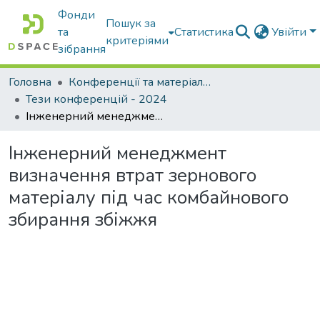
Фонди
Пошук за
та
Статистика
Увійти
критеріями
зібрання
Головна
Конференції та матеріали конференцій
Тези конференцій - 2024
Інженерний менеджмент визначення втрат зернового матеріалу під час комбайнового збирання збіжжя
Інженерний менеджмент
визначення втрат зернового
матеріалу під час комбайнового
збирання збіжжя