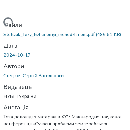
антажиться...
Файли
Stetsiuk_Tezy_Inzhenernyi_menedzhment.pdf
(496,61 KB)
Дата
2024-10-17
Автори
Стецюк, Сергій Васильович
Видавець
НУБіП України
Анотація
Теза доповіді з матеріалів XХV Міжнародної наукової
конференції «Сучасні проблеми землеробської