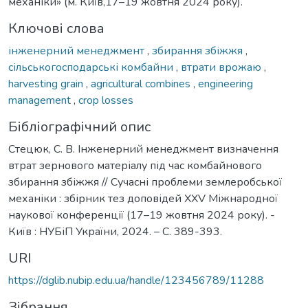
механіки» (м. Київ,17–19 жовтня 2024 року).
Ключові слова
інженерний менеджмент
,
збирання збіжжя
,
сільськогосподарські комбайни
,
втрати врожаю
,
harvesting grain
,
agricultural combines
,
engineering
management
,
crop losses
Бібліографічний опис
Стецюк, С. В. Інженерний менеджмент визначення
втрат зернового матеріалу під час комбайнового
збирання збіжжя // Сучасні проблеми землеробської
механіки : збірник тез доповідей XХV Міжнародної
наукової конференції (17–19 жовтня 2024 року). -
Київ : НУБіП України, 2024. – С. 389-393.
URI
https://dglib.nubip.edu.ua/handle/123456789/11288
Зібрання