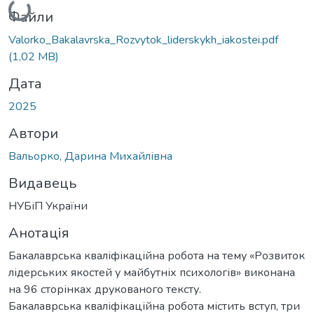
Вантажиться...
Файли
Valorko_Bakalavrska_Rozvytok_liderskykh_iakostei.pdf
(1,02 MB)
Дата
2025
Автори
Вальорко, Дарина Михайлівна
Видавець
НУБіП України
Анотація
Бакалаврська кваліфікаційна робота на тему «Розвиток
лідерських якостей у майбутніх психологів» виконана
на 96 сторінках друкованого тексту.
Бакалаврська кваліфікаційна робота містить вступ, три