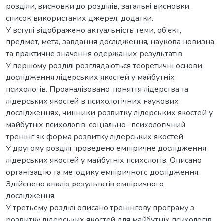
роздiли, висновки до розділів, загальнi висновки,
список використаних джерел, додатки.
У вступi відображено актуальність теми, об‘єкт,
предмет, мeта, завдання дослiджeння, наукова новизна
та практичне значення одержаних резyльтатів.
У першому роздiлi розглядаються теоретичні основи
дослідження лідерських якостей у майбутніх
психологів. Проаналізовано: поняття лідерства та
лідерських якостей в психологічних наукових
дослідженнях, чинники розвитку лідерських якостей у
майбутніх психологів, соціально- психологічний
тренінг як форма розвитку лідерських якостей
У другому роздiлi проведено емпіричне дослідження
лідерських якостей у майбутніх психологів. Описано
організацію та методику емпіричного дослідження.
Здійснено аналіз результатів емпіричного
дослідження.
У третьому розділі описано тренінгову програму з
розвитку лідерських якостей для майбутніх психологів.