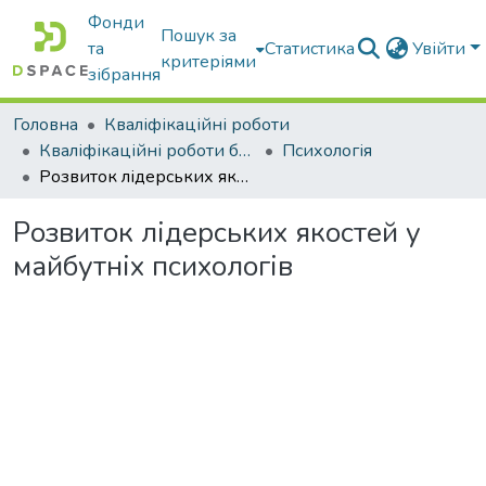
Фонди
Пошук за
та
Статистика
Увійти
критеріями
зібрання
Головна
Кваліфікаційні роботи
Кваліфікаційні роботи бакалаврів
Психологія
Розвиток лідерських якостей у майбутніх психологів
Розвиток лідерських якостей у
майбутніх психологів