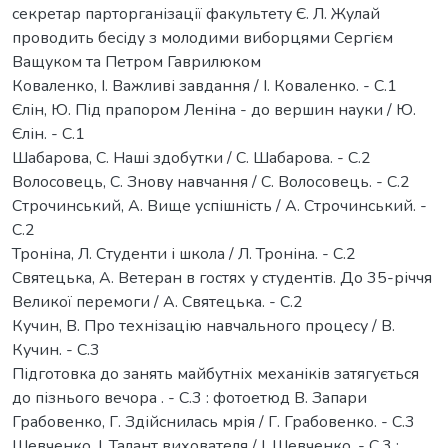
секретар парторганізації факультету Є. Л. Жулай
проводить бесіду з молодими виборцями Сергієм
Ващуком та Петром Гаврилюком
Коваленко, І. Важливі завдання / І. Коваленко. - С.1
Єлін, Ю. Під прапором Леніна - до вершин науки / Ю.
Єлін. - С.1
Шабарова, С. Наші здобутки / С. Шабарова. - С.2
Волосовець, С. Знову навчання / С. Волосовець. - С.2
Строчинський, А. Вище успішність / А. Строчинський. -
С.2
Троніна, Л. Студенти і школа / Л. Троніна. - С.2
Святецька, А. Ветеран в гостях у студентів. До 35-річчя
Великої перемоги / А. Святецька. - С.2
Кучин, В. Про технізацію навчального процесу / В.
Кучин. - С.3
Підготовка до занять майбутніх механіків затягується
до пізнього вечора . - С.3 : фотоетюд В. Запари
Грабовенко, Г. Здійснилась мрія / Г. Грабовенко. - С.3
Шевченко, І. Талант вихователя / І. Шевченко. - С.3 :