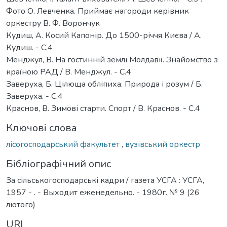
Фото О. Левченка. Приймає нагороди керівник
оркестру В. Ф. Ворончук
Кудиш, А. Косий Капонір. До 1500-річчя Києва / А.
Кудиш. - С.4
Менджул, В. На гостинній землі Молдавії. Знайомство з
країною РАД / В. Менджул. - С.4
Заверуха, Б. Цілюща обліпиха. Природа і розум / Б.
Заверуха. - С.4
Краснов, В. Зимові старти. Спорт / В. Краснов. - С.4
Ключові слова
лісогосподарський факультет
,
вузівський оркестр
Бібліографічний опис
За сільськогосподарські кадри / газета УСГА : УСГА,
1957 - . - Выходит еженедельно. - 1980г. № 9 (26
лютого)
URI